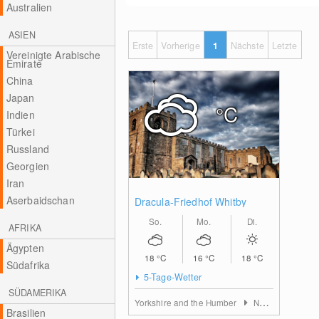
Australien
ASIEN
Erste
Vorherige
1
Nächste
Letzte
Vereinigte Arabische
Emirate
China
Japan
°C
Indien
Türkei
Russland
Georgien
Iran
Aserbaidschan
Dracula-Friedhof Whitby
So.
Mo.
Di.
AFRIKA
Ägypten
18
°C
16
°C
18
°C
Südafrika
5-Tage-Wetter
SÜDAMERIKA
Yorkshire and the Humber
Nord-Yorkshire
Brasilien