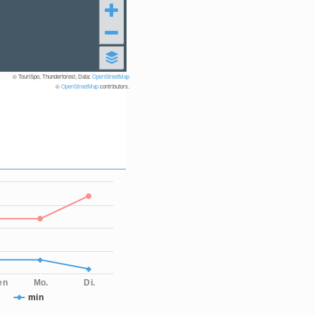
© TouriSpo, Thunderforest, Data:
OpenStreetMap
©
OpenStreetMap
contributors.
en
Mo.
Di.
min