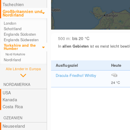
Tschechien
Großbritannien und
Nordirland
London
Schottland
Englands Südosten
500
m
:
bis 20
°C
Englands Südwesten
Yorkshire and the
In
allen Gebieten
ist es meist leicht bewö
Humber
Nord-Yorkshire
Nordirland
Ausflugsziel
Heute
Alle Länder in Europa
Dracula-Friedhof Whitby
24
°C
NORDAMERIKA
USA
Kanada
Costa Rica
OZEANIEN
Neuseeland