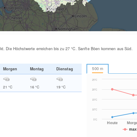
lkt. Die Höchstwerte erreichen bis zu 27
°C
. Sanfte Böen kommen aus Süd.
500
m
Morgen
Montag
Dienstag
25°C
21
°C
16
°C
19
°C
20°C
15°C
10°C
5°C
Heute
Morg
max