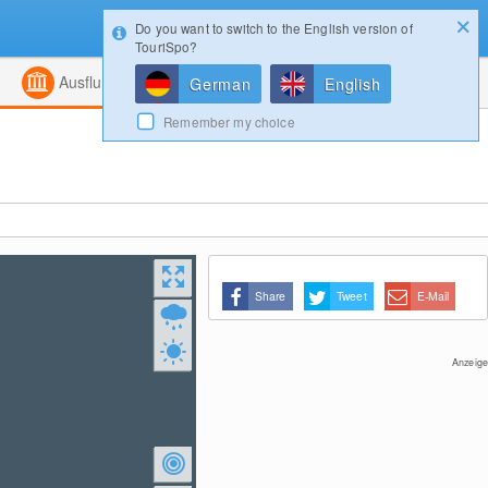
Do you want to switch to the English version of
Konfigurator
Gewinnspiele
Login
TouriSpo?
ht
Kombiniert
Magazin
Ausflugsziele
German
English
Remember my choice
Share
Tweet
E-Mail
Anzeige