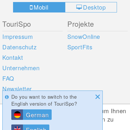
Mobil
Desktop
TouriSpo
Projekte
Impressum
SnowOnline
Datenschutz
SportFits
Kontakt
Unternehmen
FAQ
Newsletter
Do you want to switch to the
Umfragen
English version of TouriSpo?
Diese Website verwendet Cookies, um Ihnen
German
Mobile Apps
Social Web
die bestmögliche Funktionalität bieten zu
können.
iOS
English