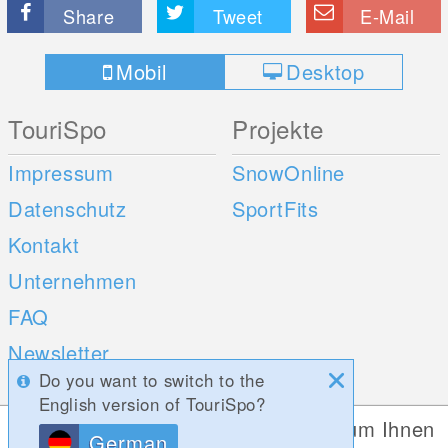
Share
Tweet
E-Mail
Mobil
Desktop
TouriSpo
Projekte
Impressum
SnowOnline
Datenschutz
SportFits
Kontakt
Unternehmen
FAQ
Newsletter
Do you want to switch to the
Umfragen
English version of TouriSpo?
Diese Website verwendet Cookies, um Ihnen
German