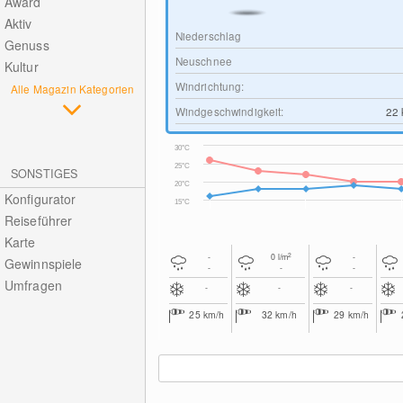
Award
Aktiv
Niederschlag
Genuss
Neuschnee
Kultur
Windrichtung:
Alle Magazin Kategorien
Windgeschwindigkeit:
22
30°C
25°C
SONSTIGES
20°C
Konfigurator
15°C
Reiseführer
Karte
2
-
0
l/m
-
Gewinnspiele
-
-
-
Umfragen
-
-
-
25
km/h
32
km/h
29
km/h