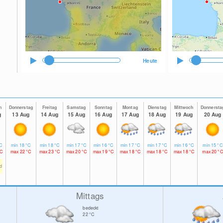
Heute
h
Donnerstag
Freitag
Samstag
Sonntag
Montag
Dienstag
Mittwoch
Donnersta
g
13 Aug
14 Aug
15 Aug
16 Aug
17 Aug
18 Aug
19 Aug
20 Aug
C
min
18
°C
min
18
°C
min
17
°C
min
16
°C
min
17
°C
min
17
°C
min
16
°C
min
15
°C
C
max
22
°C
max
23
°C
max
20
°C
max
19
°C
max
18
°C
max
18
°C
max
18
°C
max
20
°C
td
Mittags
bedeckt
22
°C