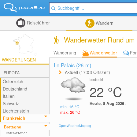
Reiseführer
Wandern
Wanderwetter Rund um d
Wanderung
Wanderwetter
Fo
WANDERUNGEN
Le Palais (26
m
)
Aktuell (17:03 Ortszeit)
EUROPA
bedeckt
Österreich
22
°C
Deutschland
Italien
Schweiz
Heute, 8 Aug 2026:
min. 16
°C
Liechtenstein
max. 26
°C
Frankreich
OpenWeatherMap.org
Bretagne
Côtes-d'Armor