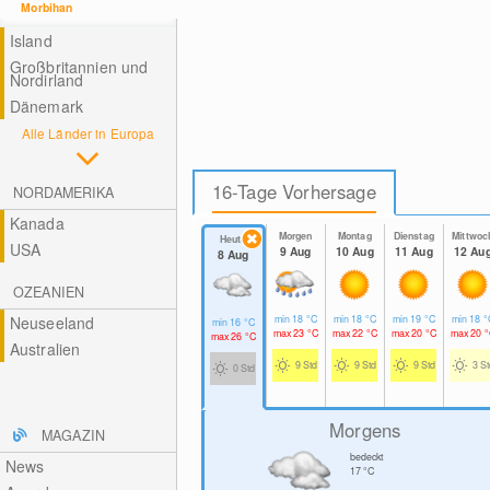
Morbihan
Island
Großbritannien und
Nordirland
Dänemark
Alle Länder in Europa
16-Tage Vorhersage
NORDAMERIKA
Kanada
Morgen
Montag
Dienstag
Mittwoc
Heute
USA
9 Aug
10 Aug
11 Aug
12 Au
8 Aug
OZEANIEN
Neuseeland
min
18
°C
min
18
°C
min
19
°C
min
18
°
min
16
°C
max
23
°C
max
22
°C
max
20
°C
max
20
°
max
26
°C
Australien
9 Std
9 Std
9 Std
3 S
0 Std
Morgens
MAGAZIN
bedeckt
News
17
°C