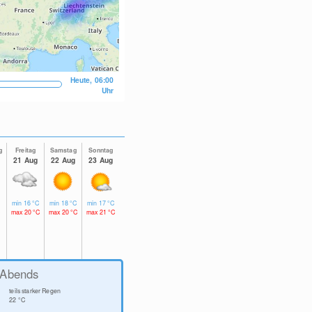
Heute, 06:00
Uhr
g
Freitag
Samstag
Sonntag
21 Aug
22 Aug
23 Aug
min
16
°C
min
18
°C
min
17
°C
max
20
°C
max
20
°C
max
21
°C
Abends
teils starker Regen
22
°C