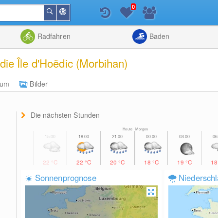
0
In
Suchen
der
Nähe
Listenansicht
Kartenansic
Radfahren
Baden
ie Île d'Hoëdic (Morbihan)
rum
Bilder
Die nächsten Stunden
Heute Morgen
22
°C
22
°C
20
°C
18
°C
19
°C
1
Sonnenprognose
Niedersch