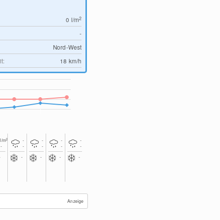
2
0
l/m
-
Nord-West
t:
18
km/h
2
0
l/m
-
-
-
-
-
-
-
-
-
-
-
-
-
-
Anzeige