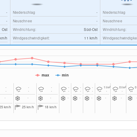
-
Niederschlag
-
Niederschlag
-
Neuschnee
-
Neuschnee
Ost
Windrichtung:
Süd-Ost
Windrichtung:
km/h
Windgeschwindigkeit:
11
km/h
Windgeschwindigkei
max
min
2
2
-
-
-
-
-
-
1
l/m
0
l/m
-
-
-
-
-
-
-
-
-
-
-
-
-
-
-
-
25
km/h
25
km/h
18
km/h