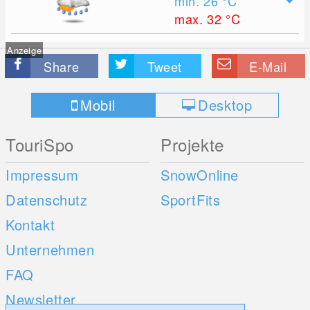
min. 26
°C
max. 32
°C
Anzeige
Share
Tweet
E-Mail
Mobil
Desktop
TouriSpo
Projekte
Impressum
SnowOnline
Datenschutz
SportFits
Kontakt
Unternehmen
FAQ
Newsletter