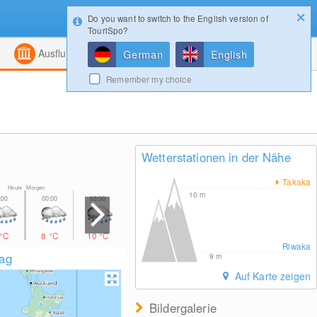
Do you want to switch to the English version of
Konfigurator
Gewinnspiele
Login
TouriSpo?
ht
Kombiniert
Magazin
Ausflugsziele
German
English
Remember my choice
Wetterstationen in der Nähe
Takaka
Heute Morgen
10
m
°C
8
°C
10
°C
10
°C
13
°C
12
°C
11
°C
Riwaka
lag
9
m
Auf Karte zeigen
Bildergalerie