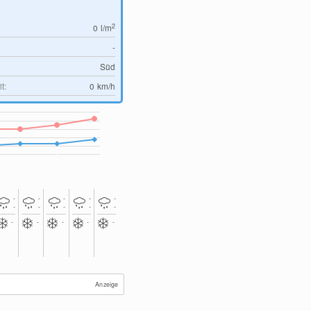
2
0
l/m
-
Süd
t:
0
km/h
-
-
-
-
-
-
-
-
-
-
-
-
-
-
-
Anzeige