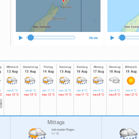
Heute
g
Mittwoch
Donnerstag
Freitag
Samstag
Sonntag
Montag
Dienstag
Mittwoch
g
12 Aug
13 Aug
14 Aug
15 Aug
16 Aug
17 Aug
18 Aug
19 Aug
C
min
8
°C
min
8
°C
min
11
°C
min
10
°C
min
8
°C
min
4
°C
min
3
°C
min
4
°C
°C
max
13
°C
max
13
°C
max
12
°C
max
14
°C
max
11
°C
max
8
°C
max
9
°C
max
12
°C
td
Mittags
teils starker Regen
11
°C