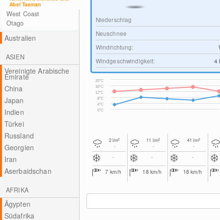
Abel Tasman
West Coast
Niederschlag
Otago
Neuschnee
Australien
Windrichtung:
ASIEN
Windgeschwindigkeit:
4
Vereinigte Arabische
Emirate
20°C
China
16°C
12°C
Japan
8°C
4°C
Indien
0°C
Türkei
Russland
2
2
2
2
l/m
11
l/m
41
l/m
Georgien
-
-
-
-
-
-
Iran
Aserbaidschan
7
km/h
18
km/h
18
km/h
AFRIKA
Ägypten
Südafrika