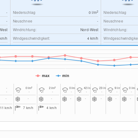
2
-
Niederschlag
0
l/m
Niederschlag
-
Neuschnee
-
Neuschnee
West
Windrichtung:
Nord-West
Windrichtung:
km/h
Windgeschwindigkeit:
4
km/h
Windgeschwindigkei
max
min
2
2
2
2
2
2
2
-
0
l/m
2
l/m
0
l/m
42
l/m
23
l/m
9
l/m
0
l/m
-
-
-
-
-
-
-
-
-
-
-
-
-
-
-
-
11
km/h
7
km/h
4
km/h