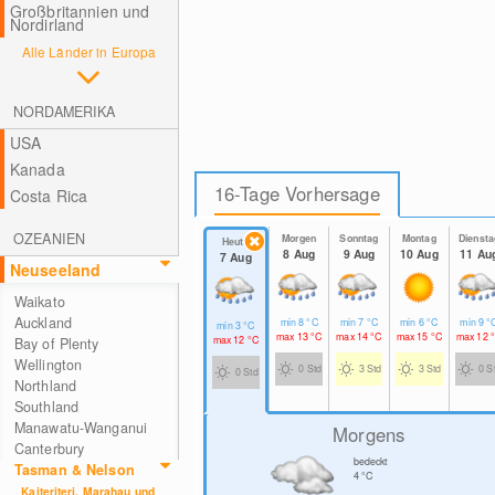
Großbritannien und
Nordirland
Alle Länder in Europa
NORDAMERIKA
USA
Kanada
16-Tage Vorhersage
Costa Rica
OZEANIEN
Morgen
Sonntag
Montag
Diensta
Heute
8 Aug
9 Aug
10 Aug
11 Au
7 Aug
Neuseeland
Waikato
Auckland
min
8
°C
min
7
°C
min
6
°C
min
9
°
min
3
°C
max
13
°C
max
14
°C
max
15
°C
max
12
max
12
°C
Bay of Plenty
Wellington
0 Std
3 Std
3 Std
0 S
0 Std
Northland
Southland
Manawatu-Wanganui
Morgens
Canterbury
bedeckt
Tasman & Nelson
4
°C
Kaiteriteri, Marahau und