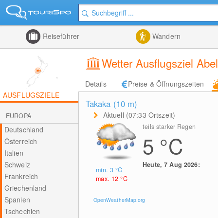
Reiseführer
Wandern
Wetter Ausflugsziel Abe
Details
Preise & Öffnungszeiten
AUSFLUGSZIELE
Takaka (10
m
)
Aktuell (07:33 Ortszeit)
EUROPA
teils starker Regen
Deutschland
5
°C
Österreich
Italien
Schweiz
Heute, 7 Aug 2026:
min. 3
°C
Frankreich
max. 12
°C
Griechenland
Spanien
OpenWeatherMap.org
Tschechien