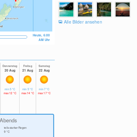
Alle Bilder ansehen
Heute, 6:00
AM Uhr
Donnerstag
Freitag
Samstag
20 Aug
21 Aug
22 Aug
min
5
°C
min
5
°C
min
7
°C
max
12
°C
max
14
°C
max
17
°C
Abends
teils starker Regen
9
°C