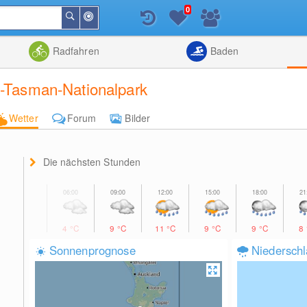
0
In
Suchen
der
Nähe
Listenansicht
Kartenansic
Radfahren
Baden
l-Tasman-Nationalpark
Wetter
Forum
Bilder
Die nächsten Stunden
4
°C
9
°C
11
°C
9
°C
9
°C
8
Sonnenprognose
Niedersch