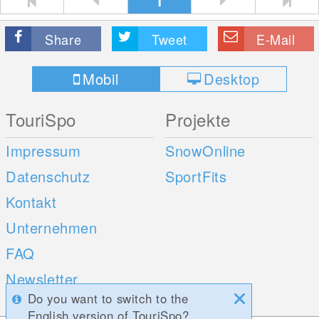
1
Share
Tweet
E-Mail
Mobil
Desktop
TouriSpo
Projekte
Impressum
SnowOnline
Datenschutz
SportFits
Kontakt
Unternehmen
FAQ
Newsletter
Do you want to switch to the
Umfragen
English version of TouriSpo?