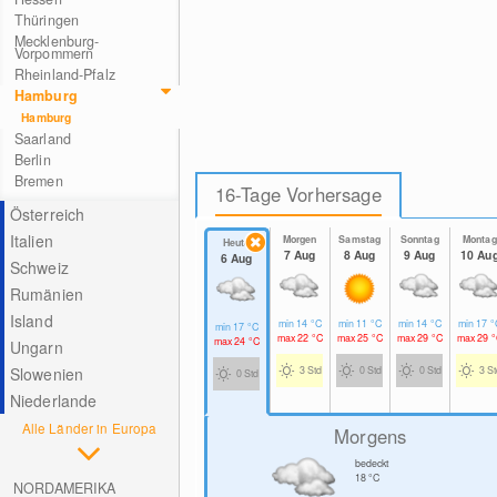
Thüringen
Mecklenburg-
Vorpommern
Rheinland-Pfalz
Hamburg
Hamburg
Saarland
Berlin
Bremen
16-Tage Vorhersage
Österreich
Italien
Morgen
Samstag
Sonntag
Montag
Heute
7 Aug
8 Aug
9 Aug
10 Au
6 Aug
Schweiz
Rumänien
Island
min
14
°C
min
11
°C
min
14
°C
min
17
°
min
17
°C
max
22
°C
max
25
°C
max
29
°C
max
29
°
max
24
°C
Ungarn
Slowenien
3 Std
0 Std
0 Std
3 S
0 Std
Niederlande
Alle Länder in Europa
Morgens
bedeckt
18
°C
NORDAMERIKA