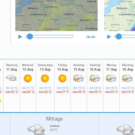
Heute
Dienstag
Mittwoch
Donnerstag
Freitag
Samstag
Sonntag
Montag
Dienstag
g
11 Aug
12 Aug
13 Aug
14 Aug
15 Aug
16 Aug
17 Aug
18 Aug
C
min
12
°C
min
11
°C
min
14
°C
min
15
°C
min
15
°C
min
16
°C
min
16
°C
min
13
°C
C
max
23
°C
max
26
°C
max
32
°C
max
27
°C
max
32
°C
max
32
°C
max
23
°C
max
19
°C
td
Mittags
bedeckt
23
°C