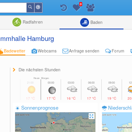
0
In
Suchen
der
Nähe
Listenansicht
Kartenansic
Radfahren
Baden
wimmhalle Hamburg
Badewetter
Webcams
Anfrage senden
Forum
Die nächsten Stunden
Heute Morgen
17
°C
17
°C
16
°C
17
°C
19
°C
2
Sonnenprognose
Niedersch