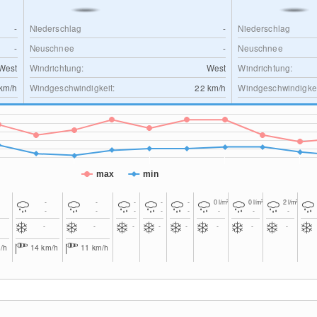
-
Niederschlag
-
Niederschlag
-
Neuschnee
-
Neuschnee
West
Windrichtung:
West
Windrichtung:
km/h
Windgeschwindigkeit:
22
km/h
Windgeschwindigkei
max
min
2
2
2
-
-
-
-
-
0
l/m
0
l/m
2
l/m
-
-
-
-
-
-
-
-
-
-
-
-
-
-
-
-
/h
14
km/h
11
km/h