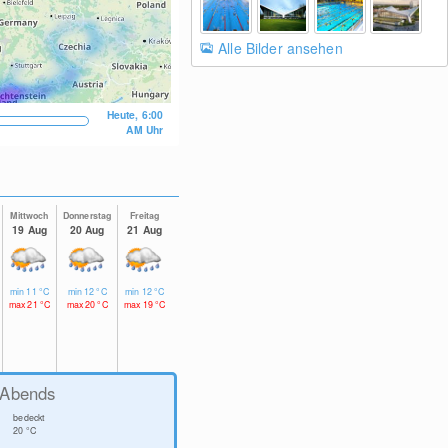
Alle Bilder ansehen
Heute, 6:00
AM Uhr
Mittwoch
Donnerstag
Freitag
19 Aug
20 Aug
21 Aug
min
11
°C
min
12
°C
min
12
°C
max
21
°C
max
20
°C
max
19
°C
Abends
bedeckt
20
°C