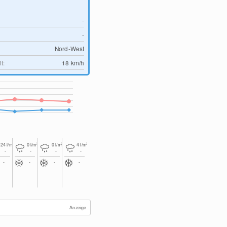
-
-
Nord-West
t:
18
km/h
2
2
2
2
24
l/m
0
l/m
0
l/m
4
l/m
-
-
-
-
-
-
-
-
Anzeige