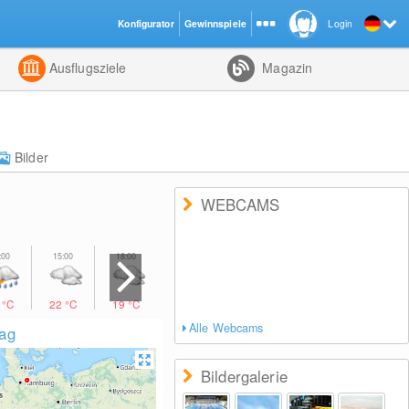
Konfigurator
Gewinnspiele
Login
ht
Kombiniert
Ausflugsziele
Magazin
Bilder
WEBCAMS
0
°C
22
°C
19
°C
15
°C
Alle Webcams
lag
Bildergalerie