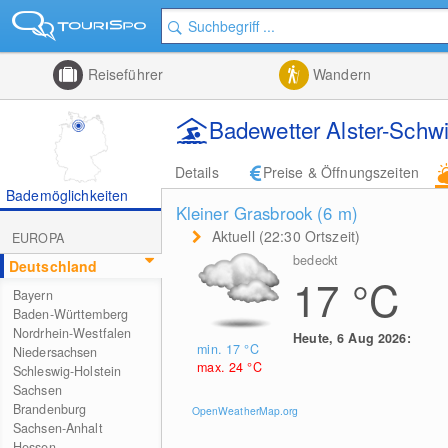
Reiseführer
Wandern
Badewetter Alster-Sch
Details
Preise & Öffnungszeiten
Bademöglichkeiten
Kleiner Grasbrook (6
m
)
Aktuell (22:30 Ortszeit)
EUROPA
bedeckt
Deutschland
17
°C
Bayern
Baden-Württemberg
Nordrhein-Westfalen
Heute, 6 Aug 2026:
min. 17
°C
Niedersachsen
max. 24
°C
Schleswig-Holstein
Sachsen
Brandenburg
OpenWeatherMap.org
Sachsen-Anhalt
Hessen