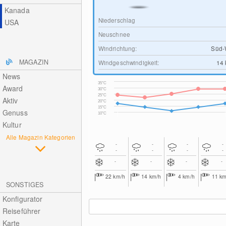
Kanada
Niederschlag
USA
Neuschnee
Windrichtung:
Süd-
MAGAZIN
Windgeschwindigkeit:
14
News
35°C
Award
30°C
25°C
Aktiv
20°C
15°C
Genuss
10°C
Kultur
Alle Magazin Kategorien
-
-
-
-
-
-
-
-
-
-
-
-
22
km/h
14
km/h
4
km/h
11
km
SONSTIGES
Konfigurator
Reiseführer
Karte