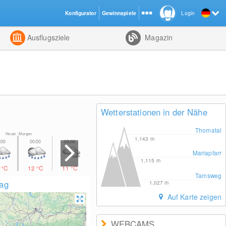
Konfigurator
Gewinnspiele
Login
ht
Kombiniert
Ausflugsziele
Magazin
Wetterstationen in der Nähe
Thomatal
Heute Morgen
1,143
m
Mariapfarr
1,115
m
4
°C
12
°C
11
°C
13
°C
19
°C
22
°C
22
°C
Tamsweg
lag
1,027
m
Auf Karte zeigen
WEBCAMS