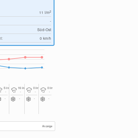
2
11
l/m
-
Süd-Ost
t:
0
km/h
2
2
2
2
5
l/m
16
l/m
0
l/m
0
l/m
-
-
-
-
-
-
-
-
Anzeige