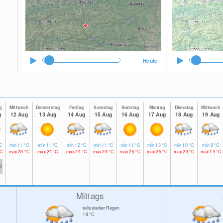
Heute
g
Mittwoch
Donnerstag
Freitag
Samstag
Sonntag
Montag
Dienstag
Mittwoch
g
12 Aug
13 Aug
14 Aug
15 Aug
16 Aug
17 Aug
18 Aug
19 Aug
C
min
11
°C
min
11
°C
min
12
°C
min
11
°C
min
11
°C
min
13
°C
min
10
°C
min
9
°C
C
max
23
°C
max
24
°C
max
24
°C
max
24
°C
max
25
°C
max
25
°C
max
23
°C
max
14
°C
td
Mittags
teils starker Regen
19
°C