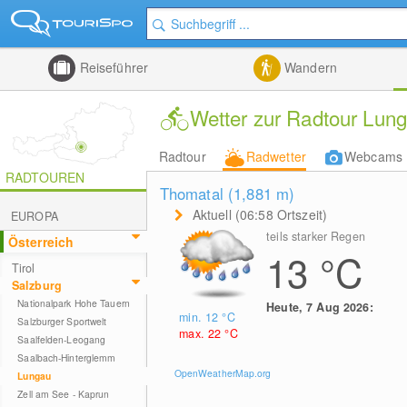
Reiseführer
Wandern
Wetter zur Radtour Lu
Radtour
Radwetter
Webcams
RADTOUREN
Thomatal (1,881
m
)
Aktuell (06:58 Ortszeit)
EUROPA
teils starker Regen
Österreich
13
°C
Tirol
Salzburg
Nationalpark Hohe Tauern
Heute, 7 Aug 2026:
min. 12
°C
Salzburger Sportwelt
max. 22
°C
Saalfelden-Leogang
Saalbach-Hinterglemm
OpenWeatherMap.org
Lungau
Zell am See - Kaprun