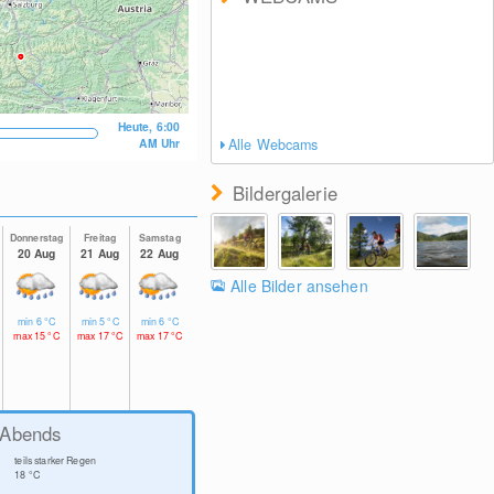
Heute, 6:00
AM Uhr
Alle Webcams
Bildergalerie
Donnerstag
Freitag
Samstag
20 Aug
21 Aug
22 Aug
Alle Bilder ansehen
min
6
°C
min
5
°C
min
6
°C
max
15
°C
max
17
°C
max
17
°C
Abends
teils starker Regen
18
°C