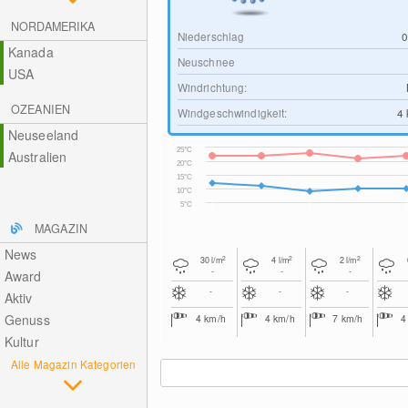
NORDAMERIKA
Niederschlag
Kanada
Neuschnee
USA
Windrichtung:
OZEANIEN
Windgeschwindigkeit:
4
Neuseeland
25°C
Australien
20°C
15°C
10°C
5°C
MAGAZIN
News
2
2
2
30
l/m
4
l/m
2
l/m
-
-
-
Award
-
-
-
Aktiv
Genuss
4
km/h
4
km/h
7
km/h
Kultur
Alle Magazin Kategorien