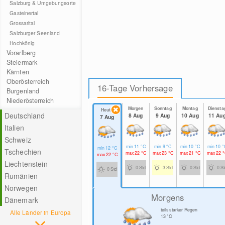
Salzburg & Umgebungsorte
Gasteinertal
Grossarltal
Salzburger Seenland
Hochkönig
Vorarlberg
Steiermark
Kärnten
Oberösterreich
16-Tage Vorhersage
Burgenland
Niederösterreich
Morgen
Sonntag
Montag
Diensta
Heute
Deutschland
8 Aug
9 Aug
10 Aug
11 Au
7 Aug
Italien
Schweiz
min
11
°C
min
9
°C
min
10
°C
min
10
°
min
12
°C
Tschechien
max
22
°C
max
23
°C
max
21
°C
max
22
°
max
22
°C
Liechtenstein
0 Std
3 Std
0 Std
0 S
0 Std
Rumänien
Norwegen
Morgens
Dänemark
teils starker Regen
Alle Länder in Europa
13
°C