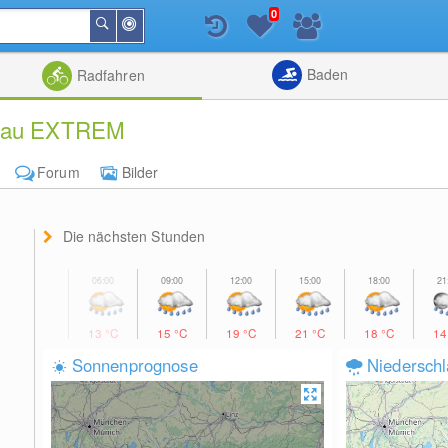
0
In
Suchen
der
Nähe
Listenansicht
Kartenansic
Baden
Radfahren
ngau EXTREM
Forum
Bilder
Die nächsten Stunden
13
°C
15
°C
19
°C
21
°C
18
°C
1
Sonnenprognose
Niedersch