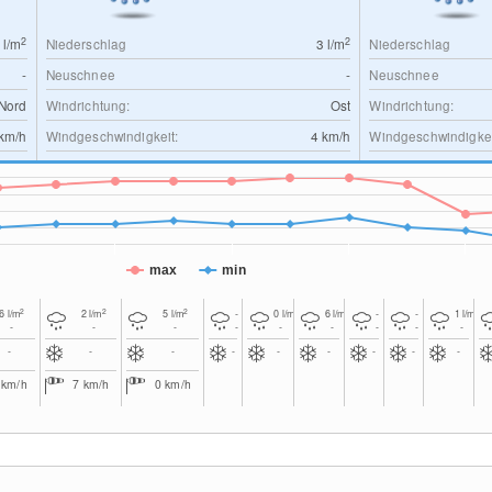
2
2
0
l/m
Niederschlag
3
l/m
Niederschlag
-
Neuschnee
-
Neuschnee
Nord
Windrichtung:
Ost
Windrichtung:
km/h
Windgeschwindigkeit:
4
km/h
Windgeschwindigkei
max
min
2
2
2
2
2
2
6
l/m
2
l/m
5
l/m
-
0
l/m
6
l/m
-
-
1
l/m
-
-
-
-
-
-
-
-
-
-
-
-
-
-
-
-
-
-
4
km/h
7
km/h
0
km/h