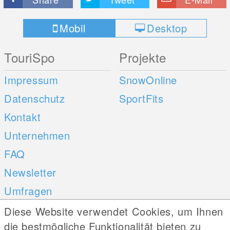
Mobil
Desktop
TouriSpo
Projekte
Impressum
SnowOnline
Datenschutz
SportFits
Kontakt
Unternehmen
FAQ
Newsletter
Umfragen
Diese Website verwendet Cookies, um Ihnen
Mobile Apps
Social Web
die bestmögliche Funktionalität bieten zu