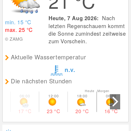
21
°C
Nach
Heute, 7 Aug 2026:
min. 15
°C
letzten Regenschauern kommt
max. 25
°C
die Sonne zumindest zeitweise
© ZAMG
zum Vorschein.
Aktuelle Wassertemperatur
n.v.
Die nächsten Stunden
Heute Morgen
17
°C
23
°C
20
°C
16
°C