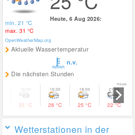
25
°C
Heute, 6 Aug 2026:
min. 21
°C
max. 31
°C
OpenWeatherMap.org
Aktuelle Wassertemperatur
n.v.
Die nächsten Stunden
Heute Mo
25
°C
28
°C
25
°C
22
°C
Wetterstationen in der