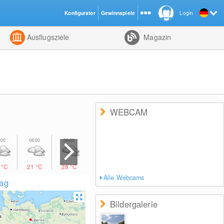
Konfigurator
Gewinnspiele
Login
ht
Kombiniert
Ausflugsziele
Magazin
WEBCAM
8
°C
21
°C
28
°C
26
°C
22
°C
20
°C
15
°C
Alle Webcams
lag
Bildergalerie