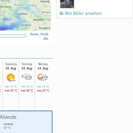
Alle Bilder ansehen
Heute, 06:00
Uhr
Samstag
Sonntag
Montag
g
22 Aug
23 Aug
24 Aug
C
min
11
°C
min
15
°C
min
13
°C
C
max
24
°C
max
29
°C
max
24
°C
Abends
bedeckt
27
°C