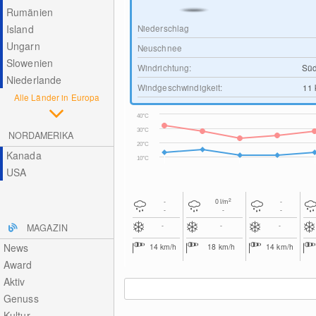
Rumänien
Island
Niederschlag
Ungarn
Neuschnee
Slowenien
Windrichtung:
Süd
Niederlande
Windgeschwindigkeit:
11
Alle Länder in Europa
40°C
30°C
NORDAMERIKA
20°C
Kanada
10°C
USA
2
-
0
l/m
-
-
-
-
-
-
-
MAGAZIN
News
14
km/h
18
km/h
14
km/h
Award
Aktiv
Genuss
Kultur