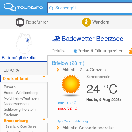
Reiseführer
Wandern
Badewetter Beetzsee
Details
Preise & Öffnungszeiten
Bademöglichkeiten
Brielow (28
m
)
Aktuell (13:14 Ortszeit)
EUROPA
Sonnenschein
Deutschland
24
°C
Bayern
Baden-Württemberg
Nordrhein-Westfalen
Heute, 9 Aug 2026:
min. 13
°C
Niedersachsen
max. 32
°C
Schleswig-Holstein
Sachsen
Brandenburg
OpenWeatherMap.org
Seenland Oder-Spree
Aktuelle Wassertemperatur