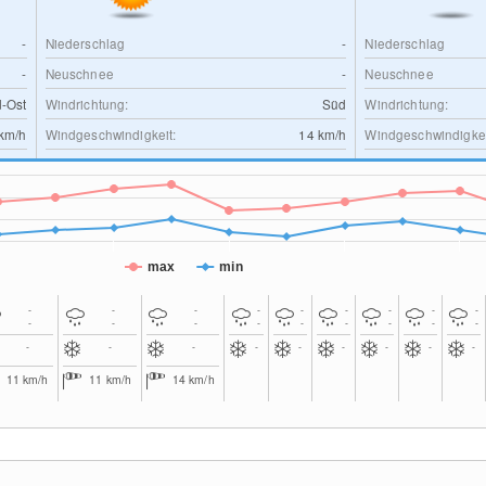
-
Niederschlag
-
Niederschlag
-
Neuschnee
-
Neuschnee
-Ost
Windrichtung:
Süd
Windrichtung:
km/h
Windgeschwindigkeit:
14
km/h
Windgeschwindigkei
max
min
-
-
-
-
-
-
-
-
-
-
-
-
-
-
-
-
-
-
-
-
-
-
-
-
-
-
-
11
km/h
11
km/h
14
km/h