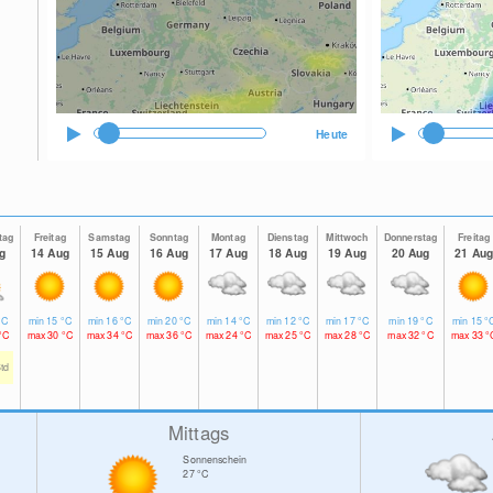
Heute
tag
Freitag
Samstag
Sonntag
Montag
Dienstag
Mittwoch
Donnerstag
Freitag
g
14 Aug
15 Aug
16 Aug
17 Aug
18 Aug
19 Aug
20 Aug
21 Au
°C
min
15
°C
min
16
°C
min
20
°C
min
14
°C
min
12
°C
min
17
°C
min
19
°C
min
15
°
°C
max
30
°C
max
34
°C
max
36
°C
max
24
°C
max
25
°C
max
28
°C
max
32
°C
max
33
°
td
Mittags
Sonnenschein
27
°C