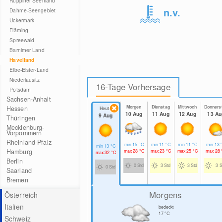
Ruppiner Seenland
n.v.
Dahme-Seengebiet
Uckermark
Fläming
Spreewald
Barnimer Land
Havelland
Elbe-Elster-Land
Niederlausitz
16-Tage Vorhersage
Potsdam
Sachsen-Anhalt
Morgen
Dienstag
Mittwoch
Donners
Hessen
Heute
10 Aug
11 Aug
12 Aug
13 Au
9 Aug
Thüringen
Mecklenburg-
Vorpommern
Rheinland-Pfalz
min
15
°C
min
11
°C
min
11
°C
min
13
min
13
°C
Hamburg
max
28
°C
max
23
°C
max
25
°C
max
28
max
32
°C
Berlin
0 Std
3 Std
3 Std
3 S
0 Std
Saarland
Bremen
Morgens
Österreich
Italien
bedeckt
17
°C
Schweiz