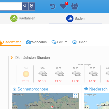
0
In
Suchen
der
Nähe
Listenansicht
Kartenansic
Radfahren
Baden
Badewetter
Webcams
Forum
Bilder
Die nächsten Stunden
Heute Morgen
27
°C
30
°C
27
°C
21
°C
20
°C
1
Sonnenprognose
Niedersch