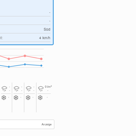
-
-
Süd
t:
4
km/h
2
-
-
-
0
l/m
-
-
-
-
-
-
-
-
Anzeige