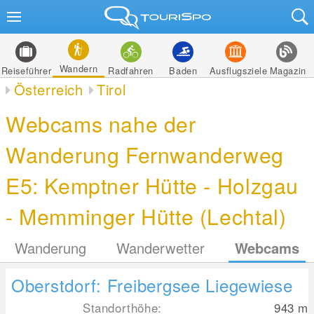
Wandern
Reiseführer
Radfahren
Baden
Ausflugsziele
Magazin
Österreich
Tirol
Webcams nahe der
Wanderung Fernwanderweg
E5: Kemptner Hütte - Holzgau
- Memminger Hütte (Lechtal)
Wanderung
Wanderwetter
Webcams
Oberstdorf: Freibergsee Liegewiese
Standorthöhe:
943
m