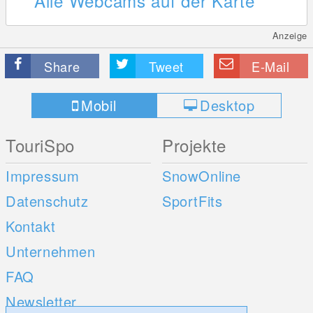
Alle Webcams auf der Karte
Anzeige
Share
Tweet
E-Mail
Mobil
Desktop
TouriSpo
Projekte
Impressum
SnowOnline
Datenschutz
SportFits
Kontakt
Unternehmen
FAQ
Newsletter