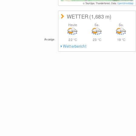
© TouriSpo, Thunderforest, Data:
OpenStreetMap
WETTER
(1,683
m
)
Heute
Sa.
So.
Anzeige
22
°C
23
°C
19
°C
Wetterbericht