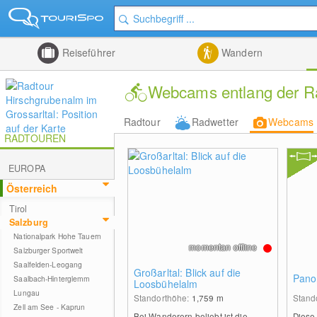
Reiseführer
Wandern
Webcams entlang der R
Radtour
Radwetter
Webcams
RADTOUREN
EUROPA
Österreich
Tirol
Salzburg
Nationalpark Hohe Tauern
momentan offline
Salzburger Sportwelt
Saalfelden-Leogang
Großarltal: Blick auf die
Pano
Saalbach-Hinterglemm
Loosbühelalm
Lungau
Standorthöhe:
1,759
m
Stand
Zell am See - Kaprun
Bei Wanderern beliebt ist die
Diese