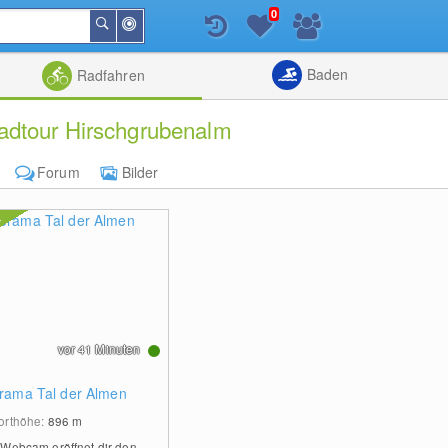
0
In
Suchen
der
Nähe
Listenansicht
Kartenansic
Baden
Radfahren
adtour Hirschgrubenalm
Forum
Bilder
vor 41 Minuten
rama Tal der Almen
orthöhe:
896
m
 Webcam eröffnet dir den