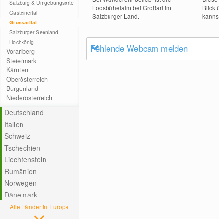
Salzburg & Umgebungsorte
Loosbühelalm bei Großarl im
Blick 
Gasteinertal
Salzburger Land.
kanns
Grossarltal
Salzburger Seenland
Hochkönig
Fehlende Webcam melden
Vorarlberg
Steiermark
Kärnten
Oberösterreich
Burgenland
Niederösterreich
Deutschland
Italien
Schweiz
Tschechien
Liechtenstein
Rumänien
Norwegen
Dänemark
Alle Länder in Europa