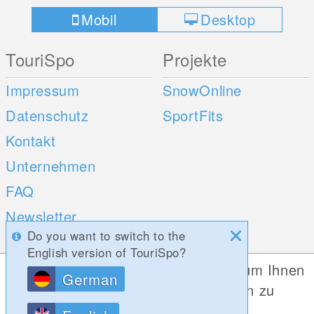
Mobil
Desktop
TouriSpo
Projekte
Impressum
SnowOnline
Datenschutz
SportFits
Kontakt
Unternehmen
FAQ
Newsletter
Do you want to switch to the
Umfragen
English version of TouriSpo?
Diese Website verwendet Cookies, um Ihnen
German
Mobile Apps
Social Web
die bestmögliche Funktionalität bieten zu
können.