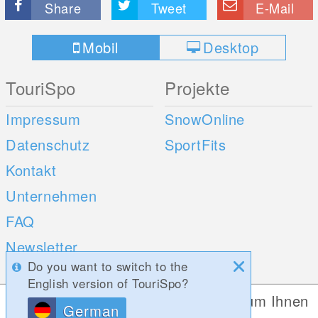
Share
Tweet
E-Mail
Mobil
Desktop
TouriSpo
Projekte
Impressum
SnowOnline
Datenschutz
SportFits
Kontakt
Unternehmen
FAQ
Newsletter
Do you want to switch to the
Umfragen
English version of TouriSpo?
Diese Website verwendet Cookies, um Ihnen
German
Mobile Apps
Social Web