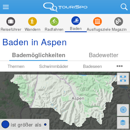
Baden
Reiseführer
Wandern
Radfahren
Ausflugsziele
Magazin
Baden in Aspen
Bademöglichkeiten
Badewetter
Thermen
Schwimmbäder
Badeseen
ist größer als