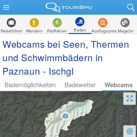
Baden
Reiseführer
Wandern
Radfahren
Ausflugsziele
Magazin
Webcams bei Seen, Thermen
und Schwimmbädern in
Paznaun - Ischgl
Bademöglichkeiten
Badewetter
Webcams