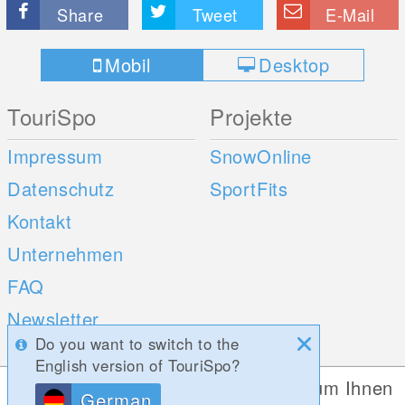
Share
Tweet
E-Mail
Mobil
Desktop
TouriSpo
Projekte
Impressum
SnowOnline
Datenschutz
SportFits
Kontakt
Unternehmen
FAQ
Newsletter
Do you want to switch to the
Umfragen
English version of TouriSpo?
Diese Website verwendet Cookies, um Ihnen
German