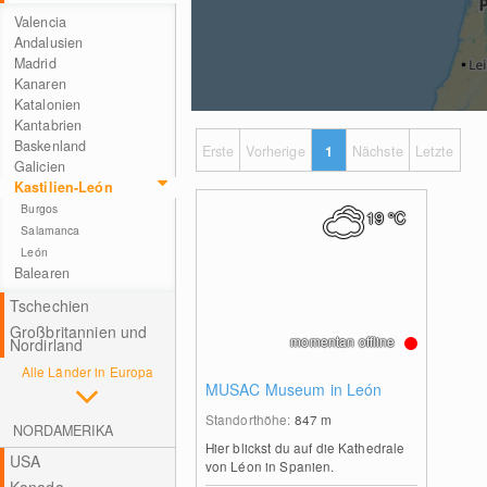
Valencia
Andalusien
Madrid
Kanaren
Katalonien
Kantabrien
Baskenland
Erste
Vorherige
1
Nächste
Letzte
Galicien
Kastilien-León
Burgos
19
°C
Salamanca
León
Balearen
Tschechien
Großbritannien und
momentan offline
Nordirland
Alle Länder in Europa
MUSAC Museum in León
Standorthöhe:
847
m
NORDAMERIKA
Hier blickst du auf die Kathedrale
USA
von Léon in Spanien.