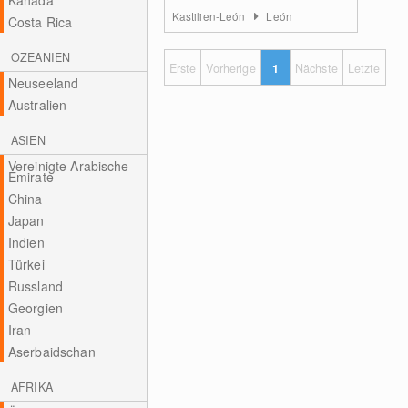
Kanada
Kastilien-León
León
Costa Rica
OZEANIEN
Erste
Vorherige
1
Nächste
Letzte
Neuseeland
Australien
ASIEN
Vereinigte Arabische
Emirate
China
Japan
Indien
Türkei
Russland
Georgien
Iran
Aserbaidschan
AFRIKA