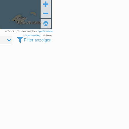
© TouriSpo, Thunderforest, Data:
OpenStreetMap
©
OpenStreetMap
contributors.
Filter anzeigen