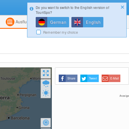
Do you want to switch to the English version of
Konfigurator
Gewinnspiele
Login
TouriSpo?
ht
Kombiniert
Magazin
Ausflugsziele
German
English
Remember my choice
Share
Tweet
E-Mail
Anzeige