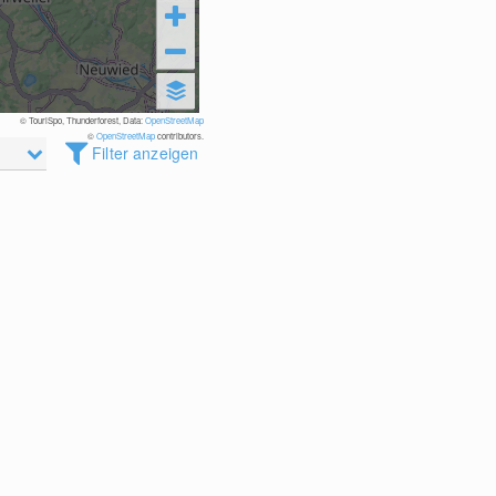
© TouriSpo, Thunderforest, Data:
OpenStreetMap
©
OpenStreetMap
contributors.
Filter anzeigen