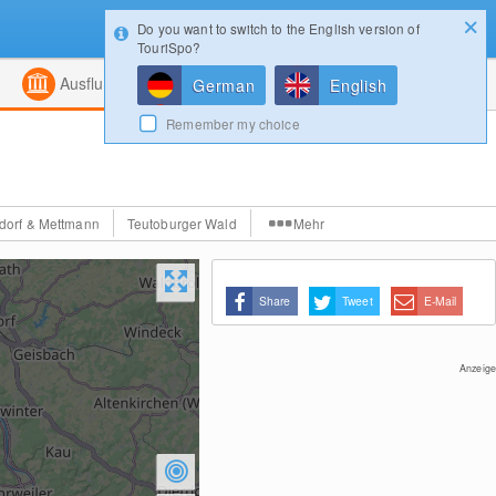
Do you want to switch to the English version of
Konfigurator
Gewinnspiele
Login
TouriSpo?
ht
Kombiniert
Magazin
Ausflugsziele
German
English
Remember my choice
dorf & Mettmann
Teutoburger Wald
Mehr
Share
Tweet
E-Mail
Anzeige