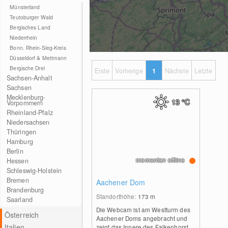
Münsterland
Teutoburger Wald
Bergisches Land
Niederrhein
Bonn. Rhein-Sieg-Kreis
Düsseldorf & Mettmann
Bergische Drei
Erste
Vorherige
1
Nächste
Letzte
Sachsen-Anhalt
Sachsen
Mecklenburg-
13
°C
Vorpommern
Rheinland-Pfalz
Niedersachsen
Thüringen
Hamburg
Berlin
momentan offline
Hessen
Schleswig-Holstein
Bremen
Aachener Dom
Brandenburg
Standorthöhe:
173
m
Saarland
Die Webcam ist am Westturm des
Österreich
Aachener Doms angebracht und
Italien
zeigt das Innere des Falkenhorst.