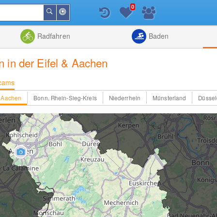
0
In
Suchen
der
Nähe
Listenansicht
Kartenansic
Radfahren
Baden
 in der Eifel & Aachen
cams
& Aachen
Bonn. Rhein-Sieg-Kreis
Niederrhein
Münsterland
Düssel