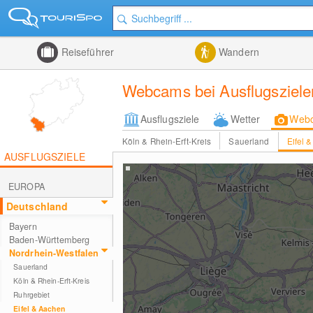
Reiseführer
Wandern
Webcams bei Ausflugszielen
Ausflugsziele
Wetter
Web
Köln & Rhein-Erft-Kreis
Sauerland
Eifel 
AUSFLUGSZIELE
EUROPA
Deutschland
Bayern
Baden-Württemberg
Nordrhein-Westfalen
Sauerland
Köln & Rhein-Erft-Kreis
Ruhrgebiet
Eifel & Aachen