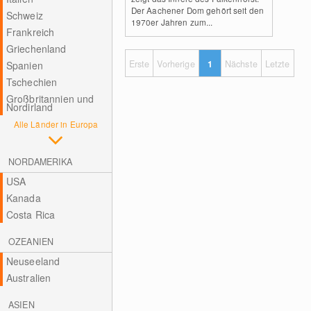
Der Aachener Dom gehört seit den
Schweiz
1970er Jahren zum...
Frankreich
Griechenland
Erste
Vorherige
1
Nächste
Letzte
Spanien
Tschechien
Großbritannien und
Nordirland
Alle Länder in Europa
NORDAMERIKA
USA
Kanada
Costa Rica
OZEANIEN
Neuseeland
Australien
ASIEN