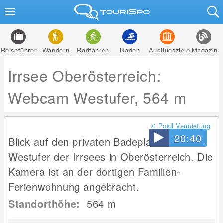
Reiseführer
Wandern
Radfahren
Baden
Ausflugsziele
Magazin
Irrsee Oberösterreich:
Webcam Westufer, 564 m
© Poidl Vermietung
20:40
Blick auf den privaten Badeplatz Poidl am
Westufer der Irrsees in Oberösterreich. Die
Kamera ist an der dortigen Familien-
Ferienwohnung angebracht.
Standorthöhe:
564
m