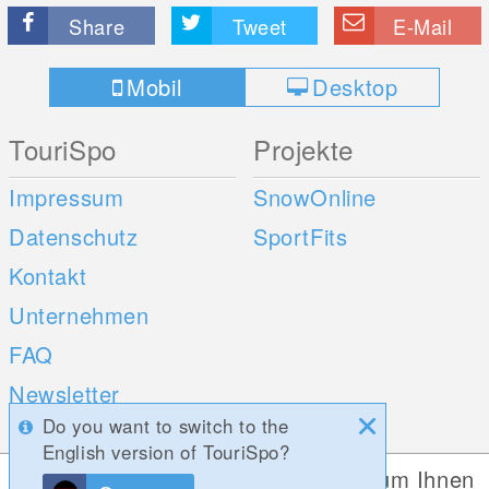
Share
Tweet
E-Mail
Mobil
Desktop
TouriSpo
Projekte
Impressum
SnowOnline
Datenschutz
SportFits
Kontakt
Unternehmen
FAQ
Newsletter
Do you want to switch to the
Umfragen
English version of TouriSpo?
Diese Website verwendet Cookies, um Ihnen