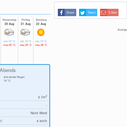
Share
Tweet
E-Mail
Donnerstag
Freitag
Samstag
20 Aug
21 Aug
22 Aug
Anzeige
min
13
°C
min
14
°C
min
13
°C
max
30
°C
max
25
°C
max
28
°C
Abends
teils starker Regen
19
°C
2
3
l/m
-
Nord-West
t:
4
km/h