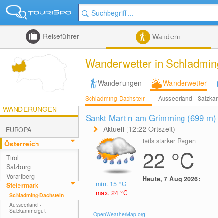
Reiseführer
Wandern
Wanderwetter in Schladmin
Wanderungen
Wanderwetter
Schladming-Dachstein
Ausseerland - Salzk
WANDERUNGEN
Sankt Martin am Grimming (699
m
)
Aktuell (12:22 Ortszeit)
EUROPA
teils starker Regen
Österreich
22
°C
Tirol
Salzburg
Vorarlberg
Heute, 7 Aug 2026:
min. 15
°C
Steiermark
max. 24
°C
Schladming-Dachstein
Ausseerland -
Salzkammergut
OpenWeatherMap.org