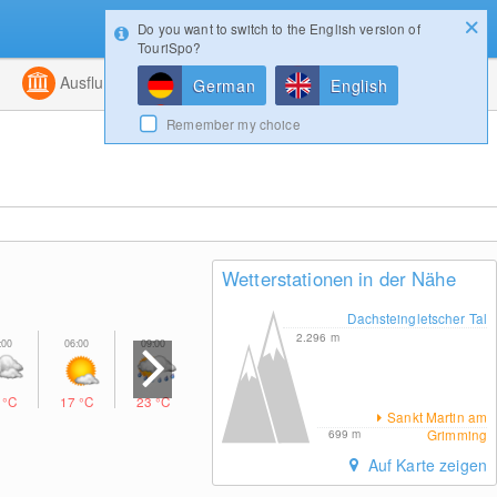
Do you want to switch to the English version of
Konfigurator
Gewinnspiele
Login
TouriSpo?
ht
Kombiniert
Ausflugsziele
Magazin
German
English
Remember my choice
Wetterstationen in der Nähe
Dachsteingletscher Tal
2.296
m
5
°C
17
°C
23
°C
26
°C
26
°C
22
°C
18
°C
Sankt Martin am
Grimming
699
m
Auf Karte zeigen