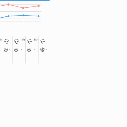
2
2
2
l/m
-
1
l/m
3
l/m
-
-
-
-
-
-
-
-
-