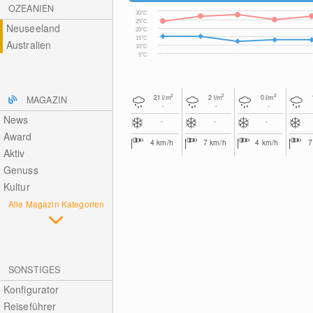
OZEANIEN
30°C
25°C
Neuseeland
20°C
15°C
Australien
10°C
5°C
2
2
2
21
l/m
2
l/m
0
l/m
MAGAZIN
-
-
-
News
-
-
-
Award
4
km/h
7
km/h
4
km/h
Aktiv
Genuss
Kultur
Alle Magazin Kategorien
SONSTIGES
Konfigurator
Reiseführer