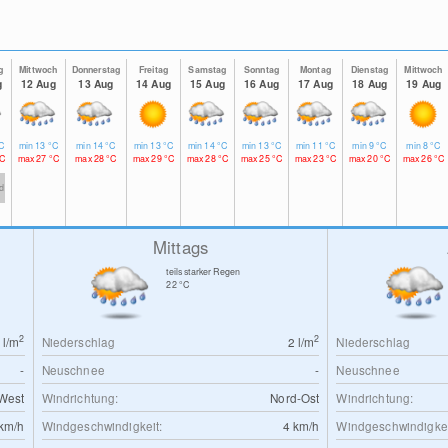
g
Mittwoch
Donnerstag
Freitag
Samstag
Sonntag
Montag
Dienstag
Mittwoch
g
12 Aug
13 Aug
14 Aug
15 Aug
16 Aug
17 Aug
18 Aug
19 Aug
C
min
13
°C
min
14
°C
min
13
°C
min
14
°C
min
13
°C
min
11
°C
min
9
°C
min
8
°C
C
max
27
°C
max
28
°C
max
29
°C
max
28
°C
max
25
°C
max
23
°C
max
20
°C
max
26
°C
td
Mittags
teils starker Regen
22
°C
2
2
0
l/m
Niederschlag
2
l/m
Niederschlag
-
Neuschnee
-
Neuschnee
West
Windrichtung:
Nord-Ost
Windrichtung:
km/h
Windgeschwindigkeit:
4
km/h
Windgeschwindigkei