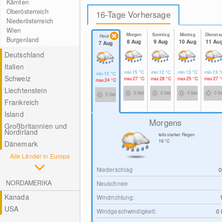
Kärnten
Oberösterreich
16-Tage Vorhersage
Niederösterreich
Wien
Morgen
Sonntag
Montag
Diensta
Heute
Burgenland
8 Aug
9 Aug
10 Aug
11 Au
7 Aug
Deutschland
Italien
min
15
°C
min
12
°C
min
13
°C
min
13
°
min
15
°C
Schweiz
max
27
°C
max
28
°C
max
25
°C
max
27
°
max
24
°C
Liechtenstein
0 Std
0 Std
0 Std
0 S
0 Std
Frankreich
Island
Morgens
Großbritannien und
Nordirland
teils starker Regen
16
°C
Dänemark
Alle Länder in Europa
Niederschlag
NORDAMERIKA
Neuschnee
Kanada
Windrichtung:
USA
Windgeschwindigkeit:
0