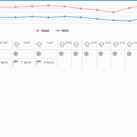
max
min
2
2
2
2
2
2
2
10
l/m
4
l/m
1
l/m
8
l/m
-
6
l/m
0
l/m
0
l/m
0
-
-
-
-
-
-
-
-
-
-
-
-
-
-
-
-
-
-
7
km/h
7
km/h
4
km/h