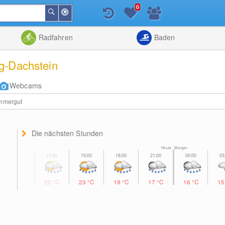
0
In
Suchen
der
Nähe
Listenansicht
Kartenansic
Radfahren
Baden
g-Dachstein
Webcams
ammergut
Die nächsten Stunden
Heute Morgen
22
°C
23
°C
19
°C
17
°C
16
°C
1