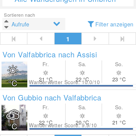
Sortieren nach
Filter anzeigen
1
Von Valfabbrica nach Assisi
Fr.
Sa.
So.
21
°C
22
°C
23
°C
°C
Wanderwetter Score: 10.0/10
Von Gubbio nach Valfabbrica
Fr.
Sa.
So.
22
°C
20
°C
21
°C
°C
Wanderwetter Score: 9.9/10