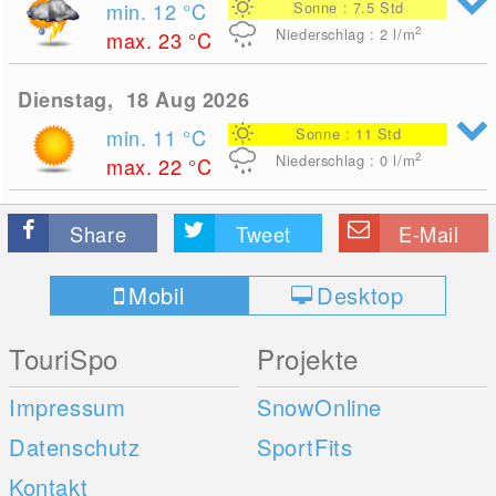
min. 12
°C
Sonne : 7.5 Std
2
Niederschlag : 2
l/m
max. 23
°C
Dienstag, 18 Aug 2026
min. 11
°C
Sonne : 11 Std
2
Niederschlag : 0
l/m
max. 22
°C
Share
Tweet
E-Mail
Mobil
Desktop
TouriSpo
Projekte
Impressum
SnowOnline
Datenschutz
SportFits
Kontakt