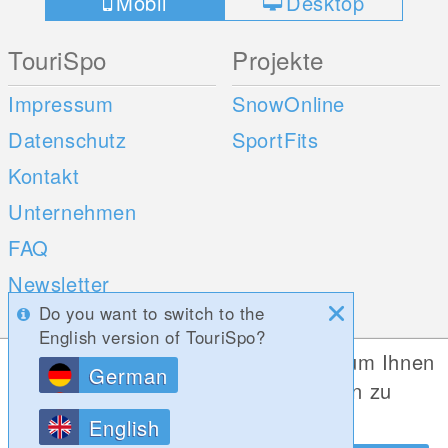
Mobil
Desktop
TouriSpo
Projekte
Impressum
SnowOnline
Datenschutz
SportFits
Kontakt
Unternehmen
FAQ
Newsletter
Do you want to switch to the
Umfragen
English version of TouriSpo?
Diese Website verwendet Cookies, um Ihnen
German
Mobile Apps
Social Web
die bestmögliche Funktionalität bieten zu
können.
iOS
English