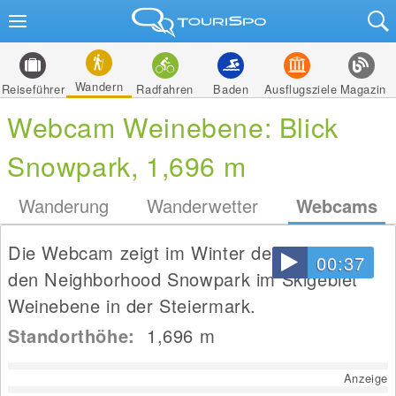
Wandern
Reiseführer
Radfahren
Baden
Ausflugsziele
Magazin
Webcam Weinebene: Blick
Snowpark, 1,696 m
Wanderung
Wanderwetter
Webcams
Die Webcam zeigt im Winter den Blick auf
00:37
den Neighborhood Snowpark im Skigebiet
Weinebene in der Steiermark.
Standorthöhe:
1,696
m
Anzeige