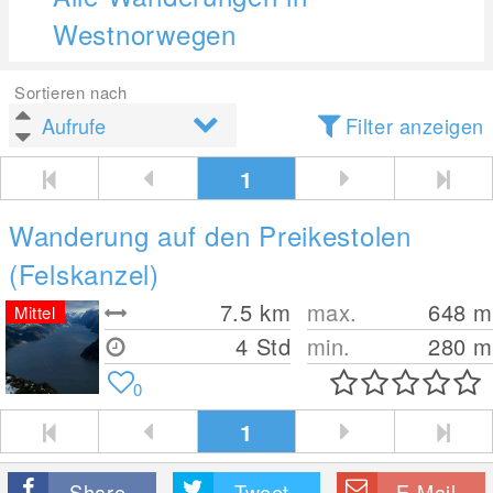
Westnorwegen
Sortieren nach
Filter anzeigen
1
Wanderung auf den Preikestolen
(Felskanzel)
7.5
km
max.
648
m
Mittel
4 Std
min.
280
m
0
1
Share
Tweet
E-Mail