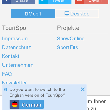
Mobil
Desktop
TouriSpo
Projekte
Impressum
SnowOnline
Datenschutz
SportFits
Kontakt
Unternehmen
FAQ
Newsletter
Do you want to switch to the
Umfragen
English version of TouriSpo?
Diese Website verwendet Cookies, um Ihnen
German
Mobile Apps
Social Web
die bestmögliche Funktionalität bieten zu