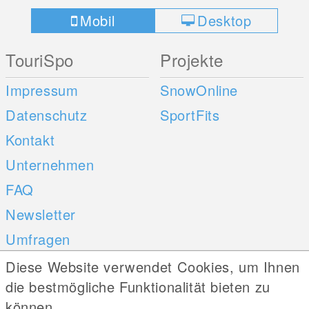
Mobil
Desktop
TouriSpo
Projekte
Impressum
SnowOnline
Datenschutz
SportFits
Kontakt
Unternehmen
FAQ
Newsletter
Umfragen
Diese Website verwendet Cookies, um Ihnen
Mobile Apps
Social Web
die bestmögliche Funktionalität bieten zu
können.