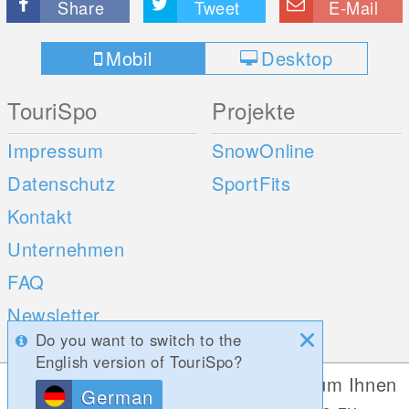
Share
Tweet
E-Mail
Mobil
Desktop
TouriSpo
Projekte
Impressum
SnowOnline
Datenschutz
SportFits
Kontakt
Unternehmen
FAQ
Newsletter
Do you want to switch to the
Umfragen
English version of TouriSpo?
Diese Website verwendet Cookies, um Ihnen
German
Mobile Apps
Social Web