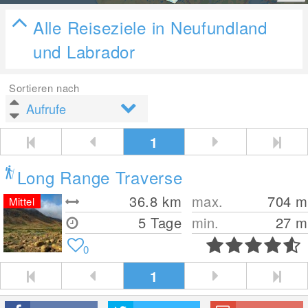
Alle Reiseziele in Neufundland
und Labrador
Sortieren nach
1
Long Range Traverse
36.8
km
max.
704
m
Mittel
5 Tage
min.
27
m
0
1