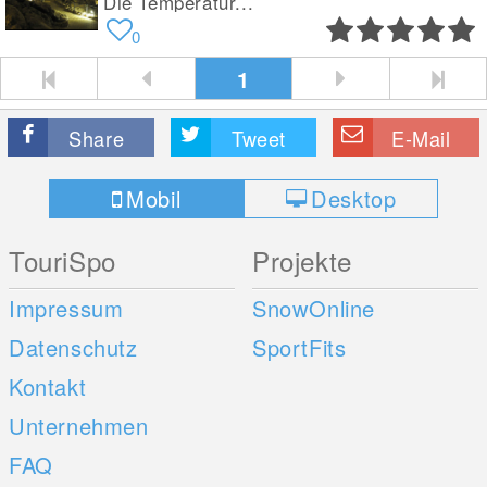
Die Temperatur...
0
1
Share
Tweet
E-Mail
Mobil
Desktop
TouriSpo
Projekte
Impressum
SnowOnline
Datenschutz
SportFits
Kontakt
Unternehmen
FAQ