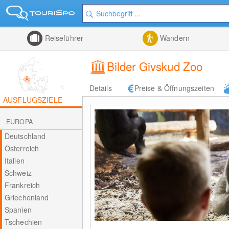
Reiseführer
Wandern
Bilder Givskud Zoo
Details
Preise & Öffnungszeiten
AUSFLUGSZIELE
EUROPA
Deutschland
Österreich
Italien
Schweiz
Frankreich
Griechenland
Spanien
Tschechien