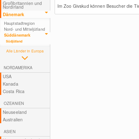
Großbritannien und
Im Zoo Givskud können Besucher die Ti
Nordirland
Dänemark
Hauptstadtregion
Nord- und Mitteljütland
Süddänemark
Südjütland
Alle Länder in Europa
NORDAMERIKA
USA
Kanada
Costa Rica
OZEANIEN
Neuseeland
Australien
ASIEN