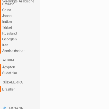
Vereinigte Arabische
Emirate
China
Japan
Indien
Türkei
Russland
Georgien
Iran
Aserbaidschan
AFRIKA
Ägypten
Südafrika
SÜDAMERIKA
Brasilien
MAGAZIN