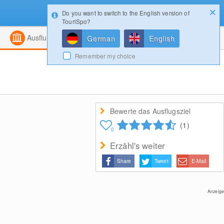
Do you want to switch to the English version of
Konfigurator
Gewinnspiele
Login
TouriSpo?
ht
Kombiniert
Magazin
Ausflugsziele
German
English
Remember my choice
Bewerte das Ausflugsziel
(1)
0
Erzähl's weiter
Share
Tweet
E-Mail
Anzeige