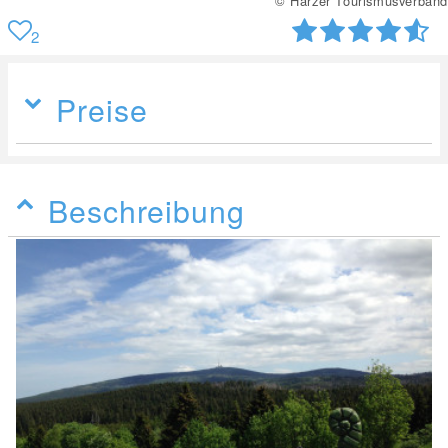
musverband
© Be
2
Preise
Beschreibung