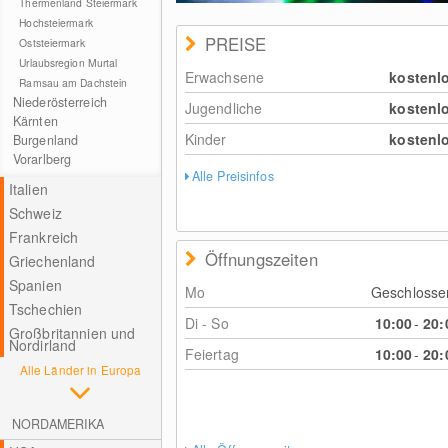
Thermenland Steiermark
Hochsteiermark
PREISE
Oststeiermark
Urlaubsregion Murtal
Erwachsene
kostenl
Ramsau am Dachstein
Niederösterreich
Jugendliche
kostenl
Kärnten
Kinder
kostenl
Burgenland
Vorarlberg
Alle Preisinfos
Italien
Schweiz
Frankreich
Öffnungszeiten
Griechenland
Spanien
Mo
Geschloss
Tschechien
Di - So
10:00
-
20:
Großbritannien und
Nordirland
Feiertag
10:00
-
20:
Alle Länder in Europa
NORDAMERIKA