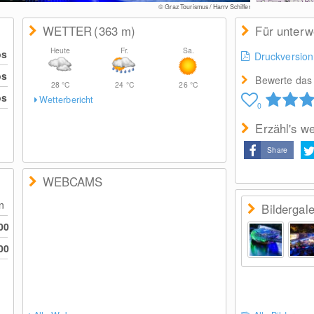
© Graz Tourismus / Harry Schiffer
WETTER
(363
m
)
Für unter
Heute
Fr.
Sa.
os
Druckversion
os
Bewerte das 
28
°C
24
°C
26
°C
os
Wetterbericht
0
Erzähl's we
Share
WEBCAMS
en
Bildergale
00
00