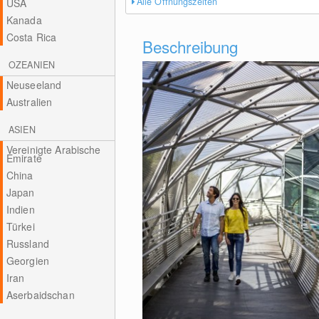
Alle Öffnungszeiten
USA
Kanada
Costa Rica
Beschreibung
OZEANIEN
Neuseeland
Australien
ASIEN
Vereinigte Arabische
Emirate
China
Japan
Indien
Türkei
Russland
Georgien
Iran
Aserbaidschan