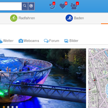
+
+
0
In
Suchen
der
Nähe
Listenansicht
Kartenansic
Radfahren
Baden
Wetter
Webcams
Forum
Bilder