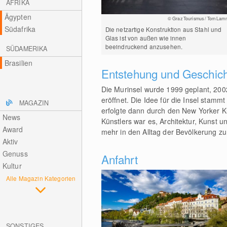
AFRIKA
Ägypten
© Graz Tourismus / Tom Lam
Südafrika
Die netzartige Konstruktion aus Stahl und
Glas ist von außen wie innen
beeindruckend anzusehen.
SÜDAMERIKA
Brasilien
Entstehung und Geschic
Die Murinsel wurde 1999 geplant, 20
eröffnet. Die Idee für die Insel sta
MAGAZIN
erfolgte dann durch den New Yorker Kü
News
Künstlers war es, Architektur, Kunst 
Award
mehr in den Alltag der Bevölkerung zu
Aktiv
Genuss
Anfahrt
Kultur
Alle Magazin Kategorien
SONSTIGES