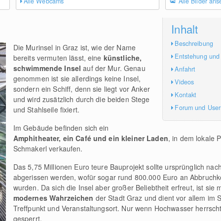
Alle Webcams
Alle Bilder an
Inhalt
Beschreibung
Die Murinsel in Graz ist, wie der Name
Entstehung und
bereits vermuten lässt, eine
künstliche,
schwimmende Insel
auf der Mur. Genau
Anfahrt
genommen ist sie allerdings keine Insel,
Videos
sondern ein Schiff, denn sie liegt vor Anker
Kontakt
und wird zusätzlich durch die beiden Stege
Forum und Use
und Stahlseile fixiert.
Im Gebäude befinden sich ein
Amphitheater, ein Café und ein kleiner Laden
, in dem lokale 
Schmakerl verkaufen.
Das 5,75 Millionen Euro teure Bauprojekt sollte ursprünglich na
abgerissen werden, wofür sogar rund 800.000 Euro an Abbruchk
wurden. Da sich die Insel aber großer Beliebtheit erfreut, ist sie m
modernes Wahrzeichen
der Stadt Graz und dient vor allem im 
Treffpunkt und Veranstaltungsort. Nur wenn Hochwasser herrscht, 
gesperrt.