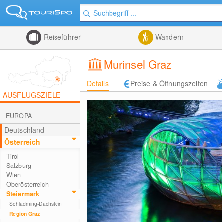
Reiseführer
Wandern
Murinsel Graz
Details
Preise & Öffnungszeiten
AUSFLUGSZIELE
EUROPA
Deutschland
Österreich
Tirol
Salzburg
Wien
Oberösterreich
Steiermark
Schladming-Dachstein
Region Graz