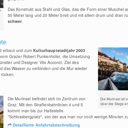
Das Konstrukt aus Stahl und Glas, das die Form einer Muschel an
m
50 Meter lang und 20 Meter breit und mit allem drum und dran 
schwer
.
hte
02 erbaut und zum
Kulturhauptstadtjahr 2003
mmt vom Grazer Robert Punkenhofer, die Umsetzung
nstler und Designer Vito Acconci. Ziel des
und das Wasser zu verbinden und die Mur wieder
 rücken.
Die Murinsel befindet sich im Zentrum von
Die Murinsel ist 
über die Stege er
Graz. Mit den Straßenbahnlinien 4 und 5
kommt man bis zur Haltestelle
"Schlossbergplatz", von der aus man nur noch wenige Minuten z
Detaillierte Anfahrtsbeschreibung