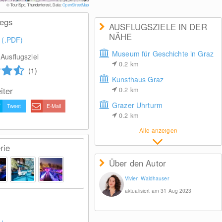
© Murins
© TouriSpo, Thunderforest, Data:
OpenStreetMap
wegs
AUSFLUGSZIELE IN DER
NÄHE
 (.PDF)
Museum für Geschichte in Graz
Ausflugsziel
0.2
km
(1)
Kunsthaus Graz
iter
0.2
km
Grazer Uhrturm
Tweet
E-Mail
0.2
km
Alle anzeigen
rie
Über den Autor
Vivien Waldhauser
aktualisiert am 31 Aug 2023