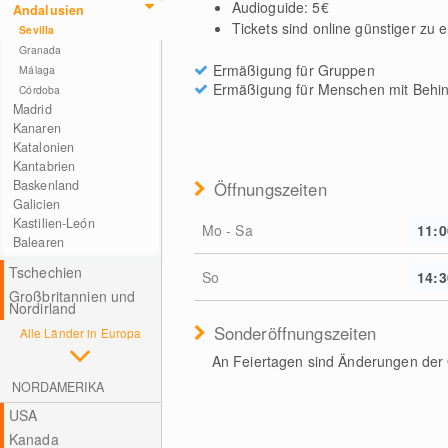
Audioguide: 5€
Andalusien
Tickets sind online günstiger zu 
Sevilla
Granada
Ermäßigung für Gruppen
Málaga
Ermäßigung für Menschen mit Behi
Córdoba
Madrid
Kanaren
Katalonien
Kantabrien
Baskenland
Öffnungszeiten
Galicien
Kastilien-León
Mo - Sa
11:0
Balearen
Tschechien
So
14:3
Großbritannien und
Nordirland
Sonderöffnungszeiten
Alle Länder in Europa
An Feiertagen sind Änderungen der 
NORDAMERIKA
USA
Kanada