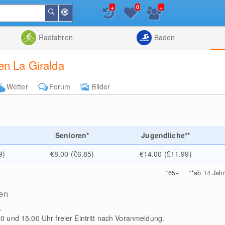
+
+
0
In
Suchen
der
Nähe
Listenansicht
Kartenansic
Radfahren
Baden
en La Giralda
Wetter
Forum
Bilder
e
Senioren*
Jugendliche**
9)
€8.00 (£6.85)
€14.00 (£11.99)
*
65+
**
ab 14 Jah
en
.
0 und 15.00 Uhr freier Eintritt nach Voranmeldung.