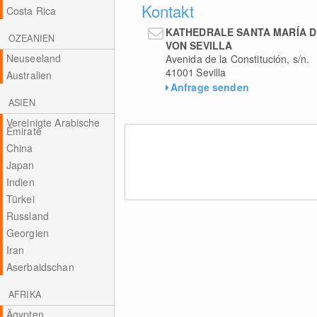
Kontakt
Costa Rica
KATHEDRALE SANTA MARÍA D
OZEANIEN
VON SEVILLA
Neuseeland
Avenida de la Constitución, s/n.
41001
Sevilla
Australien
Anfrage senden
ASIEN
Vereinigte Arabische
Emirate
China
Japan
Indien
Türkei
Russland
Georgien
Iran
Aserbaidschan
AFRIKA
Ägypten