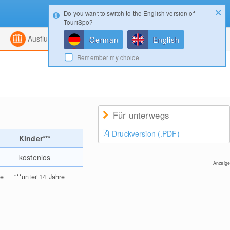
Do you want to switch to the English version of
Konfigurator
Gewinnspiele
Login
TouriSpo?
ht
Kombiniert
Magazin
Ausflugsziele
German
English
Remember my choice
Für unterwegs
Druckversion (.PDF)
Kinder***
kostenlos
Anzeige
re
***
unter 14 Jahre