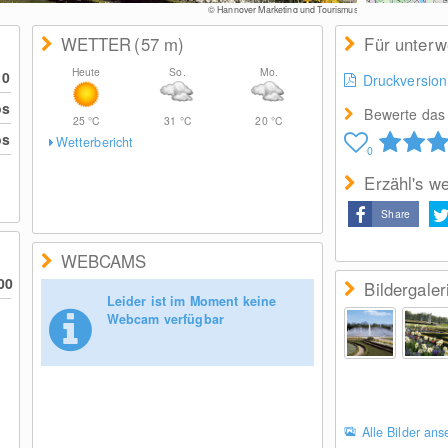
© Hannover Marketing und Tourismus
WETTER
(57
m
)
Für unter
Heute
So.
Mo.
10
Druckversion
os
Bewerte das 
25
°C
31
°C
20
°C
os
Wetterbericht
0
Erzähl's we
Share
WEBCAMS
00
Bildergaler
Leider ist im Moment keine
Webcam verfügbar
Alle Bilder an