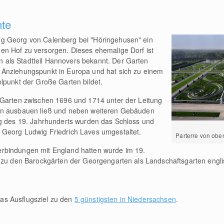
hte
g Georg von Calenberg bei "Höringehusen" ein
n Hof zu versorgen. Dieses ehemalige Dorf ist
als Stadtteil Hannovers bekannt. Der Garten
 Anziehungspunkt in Europa und hat sich zu einem
lpunkt der Große Garten bildet.
 Garten zwischen 1696 und 1714 unter der Leitung
ten ausbauen ließ und neben weiteren Gebäuden
ng des 19. Jahrhunderts wurden das Schloss und
Georg Ludwig Friedrich Laves umgestaltet.
Parterre von obe
rbindungen mit England hatten wurde im 19.
 zu den Barockgärten der Georgengarten als Landschaftsgarten englis
as Ausflugsziel zu den
5 günstigsten in Niedersachsen
.