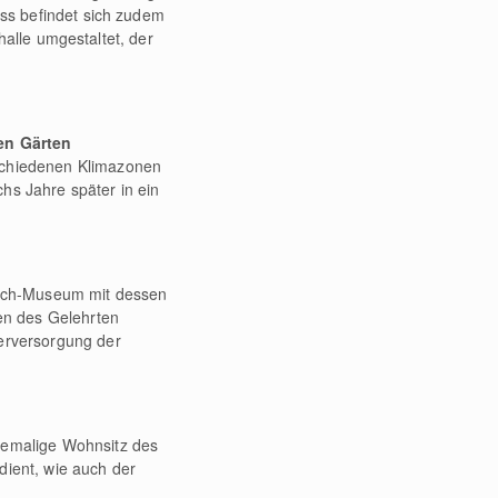
s befindet sich zudem
halle umgestaltet, der
hen Gärten
schiedenen Klimazonen
s Jahre später in ein
usch-Museum mit dessen
ren des Gelehrten
serversorgung der
hemalige Wohnsitz des
dient, wie auch der