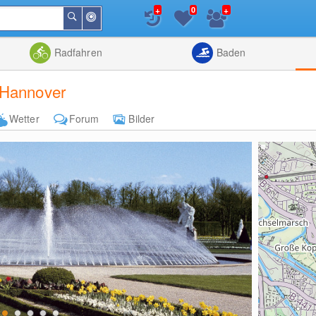
+
+
0
In
Suchen
der
Nähe
Listenansicht
Kartenansic
Radfahren
Baden
 Hannover
Wetter
Forum
Bilder