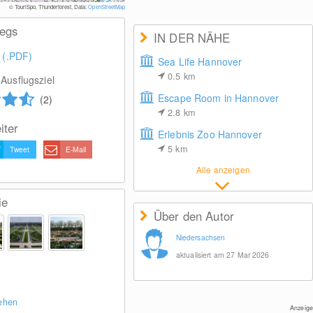
© TouriSpo, Thunderforest, Data:
OpenStreetMap
wegs
IN DER NÄHE
 (.PDF)
Sea Life Hannover
0.5
km
Ausflugsziel
Escape Room in Hannover
(2)
2.8
km
iter
Erlebnis Zoo Hannover
5
km
Tweet
E-Mail
Alle anzeigen
ie
Über den Autor
Niedersachsen
aktualisiert am 27 Mar 2026
sehen
Anzeige