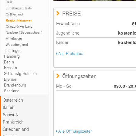
Harz
Lüneburger Heide
PREISE
Ostfriesland
Region Hannover
Erwachsene
€
Osnabrücker Land
Jugendliche
kostenl
Nordsee (Niedersachsen)
Mittelweser
Kinder
kostenl
Weserbergland
Thüringen
Alle Preisinfos
Hamburg
Berlin
Hessen
Schleswig-Holstein
Öffnungszeiten
Bremen
Brandenburg
Mo - So
09:00
-
20:
Saarland
Österreich
Italien
Schweiz
Frankreich
Griechenland
Alle Öffnungszeiten