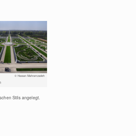
© Hassan Mahramzadeh
n
chen Stils angelegt.