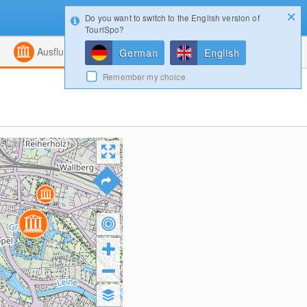
Do you want to switch to the English version of
Konfigurator
Gewinnspiele
Login
TouriSpo?
ht
Kombiniert
Magazin
Ausflugsziele
German
English
Remember my choice