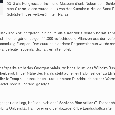
2013 als Kongresszentrum und Museum dient. Neben dem Schlos
h
eine
Grotte
, diese wurde 2003 von der Künstlerin Niki de Saint P
Schöpferin der weltberühmten Nanas.
se- und Anzuchtgarten, gilt heute als
einer der ältesten botanisc
nd Themengärten zeigen 11.000 verschiedene Pflanzen aus den ver
nsammlung Europas. Das 2000 entstandene Regenwaldhaus wurde sech
 angelegte Tropenlandschaft erhalten blieb.
haftsparks steht das
Georgenpalais
, welches heute das Wilhelm-B
herbergt. In der Nähe des Palais steht auf einer Halbinsel der zu Eh
ibniz-Tempel
. Leibniz hatte 1696 für einen Durchbruch bei der Was
 Meter hohen Fontäne gesorgt.
gengartens liegt, befindet sich das
"Schloss Monbrillant"
. Dieser e
Leibniz Universität Hannover und der dazugehörige Landschaftsgarten 