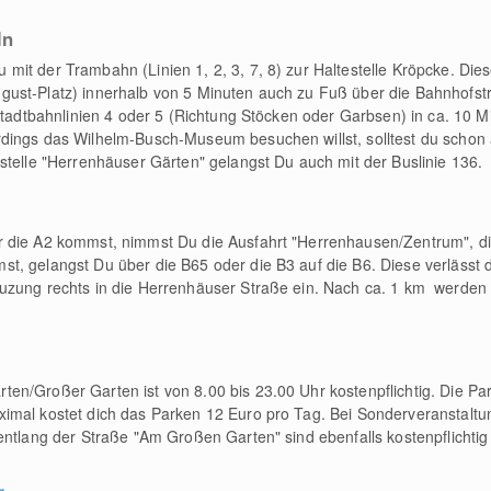
ln
it der Trambahn (Linien 1, 2, 3, 7, 8) zur Haltestelle Kröpcke. Die
ust-Platz) innerhalb von 5 Minuten auch zu Fuß über die Bahnhofst
Stadtbahnlinien 4 oder 5 (Richtung Stöcken oder Garbsen) in ca. 10 Mi
dings das Wilhelm-Busch-Museum besuchen willst, solltest du schon a
stelle "Herrenhäuser Gärten" gelangst Du auch mit der Buslinie 136.
 die A2 kommst, nimmst Du die Ausfahrt "Herrenhausen/Zentrum", die 
, gelangst Du über die B65 oder die B3 auf die B6. Diese verlässt 
uzung rechts in die Herrenhäuser Straße ein. Nach ca. 1 km werden
en/Großer Garten ist von 8.00 bis 23.00 Uhr kostenpflichtig. Die Pa
imal kostet dich das Parken 12 Euro pro Tag. Bei Sonderveranstaltu
entlang der Straße "Am Großen Garten" sind ebenfalls kostenpflichtig