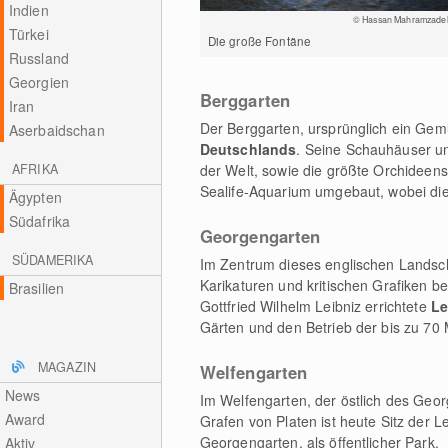
Indien
© Hassan Mahramzade
Türkei
Die große Fontäne
Russland
Georgien
Berggarten
Iran
Der Berggarten, ursprünglich ein Gemü
Aserbaidschan
Deutschlands
. Seine Schauhäuser u
AFRIKA
der Welt, sowie die größte Orchidee
Sealife-Aquarium umgebaut, wobei die
Ägypten
Südafrika
Georgengarten
SÜDAMERIKA
Im Zentrum dieses englischen Landsc
Karikaturen und kritischen Grafiken be
Brasilien
Gottfried Wilhelm Leibniz errichtete
Le
Gärten und den Betrieb der bis zu 70
MAGAZIN
Welfengarten
News
Im Welfengarten, der östlich des Geor
Award
Grafen von Platen ist heute Sitz der 
Georgengarten, als öffentlicher Park.
Aktiv