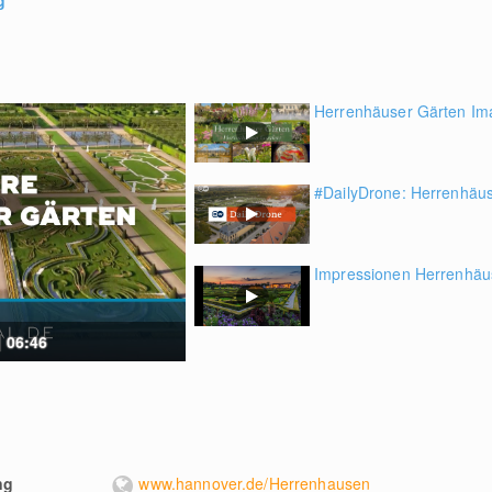
g
Herrenhäuser Gärten Im
#DailyDrone: Herrenhäu
Impressionen Herrenhäu
| 06:46
ng
www.hannover.de/Herrenhausen