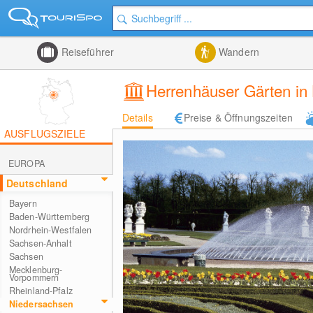
Reiseführer
Wandern
Herrenhäuser Gärten in
Details
Preise & Öffnungszeiten
AUSFLUGSZIELE
EUROPA
Deutschland
Bayern
Baden-Württemberg
Nordrhein-Westfalen
Sachsen-Anhalt
Sachsen
Mecklenburg-
Vorpommern
Rheinland-Pfalz
Niedersachsen