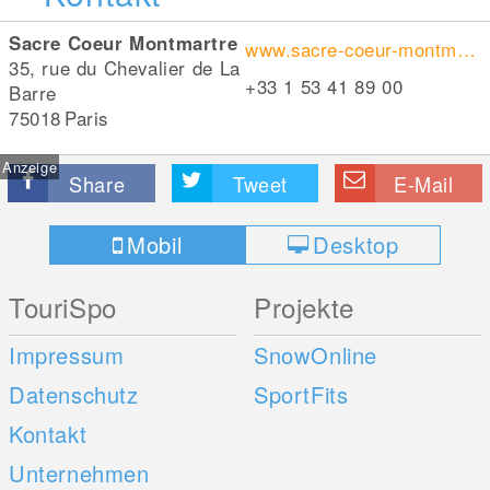
Sacre Coeur Montmartre
www.sacre-coeur-montmartre.com/
35, rue du Chevalier de La
+33 1 53 41 89 00
Barre
75018
Paris
Anzeige
Share
Tweet
E-Mail
Mobil
Desktop
TouriSpo
Projekte
Impressum
SnowOnline
Datenschutz
SportFits
Kontakt
Unternehmen