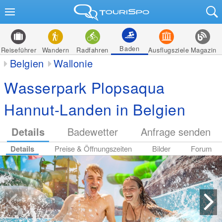
Baden
Reiseführer
Wandern
Radfahren
Ausflugsziele
Magazin
Belgien
Wallonie
Wasserpark Plopsaqua
Hannut-Landen in Belgien
Details
Badewetter
Anfrage senden
Details
Preise & Öffnungszeiten
Bilder
Forum