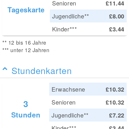
Senioren
£11.44
Tageskarte
Jugendliche**
£8.00
Kinder***
£3.44
** 12 bis 16 Jahre
*** unter 12 Jahren
Stundenkarten
Erwachsene
£10.32
3
Senioren
£10.32
Stunden
Jugendliche**
£7.22
Kinder***
£3.44