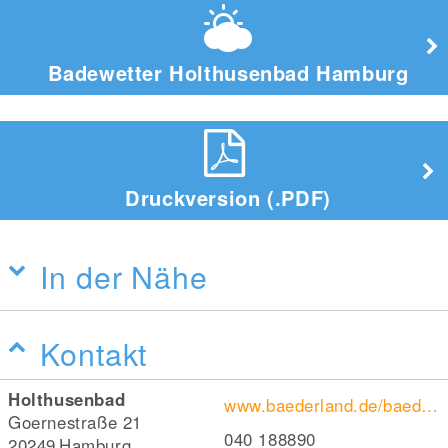
Badewetter Holthusenbad Hamburg
Druckversion (.PDF)
In der Nähe
Kontakt
Holthusenbad
www.baederland.de/baeder/alle-baeder/holthusenbad/
Goernestraße 21
040 188890
20249
Hamburg