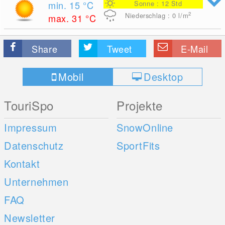
min. 15
°C
Sonne : 12 Std
2
Niederschlag : 0
l/m
max. 31
°C
Share
Tweet
E-Mail
Mobil
Desktop
TouriSpo
Projekte
Impressum
SnowOnline
Datenschutz
SportFits
Kontakt
Unternehmen
FAQ
Newsletter