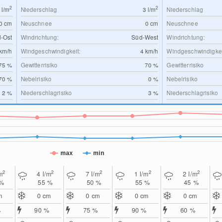
2
2
2
l/m
Niederschlag
3
l/m
Niederschlag
0
cm
Neuschnee
0
cm
Neuschnee
-Ost
Windrichtung:
Süd-West
Windrichtung:
km/h
Windgeschwindigkeit:
4
km/h
Windgeschwindigkei
75 %
Gewitterrisiko
70 %
Gewitterrisiko
70 %
Nebelrisiko
0 %
Nebelrisiko
2 %
Niederschlagrisiko
3 %
Niederschlagrisiko
max
min
2
2
2
2
2
m
4
l/m
7
l/m
1
l/m
2
l/m
 %
55 %
50 %
55 %
45 %
m
0
cm
0
cm
0
cm
0
cm
%
90 %
75 %
90 %
60 %