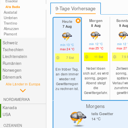
Eisacktal
Alta Badia
9-Tage Vorhersage
Aostatal
Umbrien
Morgen
Sonnt
Heute
Trentino
8 Aug
9 Au
7 Aug
Abruzzen
Piemont
Schweiz
min
12
°C
min
12
min
13
°C
max
25
°C
max
27
Tschechien
max
24
°C
Liechtenstein
11 Std
7.5 
7 Std
Rumänien
Nebel lösen
Zeitwei
Ein trüber Tag,
Norwegen
sich auf, es wird
sonnig,
an dem immer
Dänemark
sonnig, gegen
später
wieder mit
Abend steigt
Verlauf wi
Gewitterregen
Alle Länder in Europa
die
zunehm
zu rechnen ist.
Gewittergefahr.
gewittr
NORDAMERIKA
Morgens
Kanada
teils Gewitter
USA
14
°C
OZEANIEN