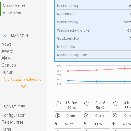
Neuseeland
Niederschlag
Australien
Neuschnee
Windrichtung:
Nord
Windgeschwindigkeit:
0
MAGAZIN
Gewitterrisiko
News
Nebelrisiko
Award
Niederschlagrisiko
Aktiv
Genuss
30°C
Kultur
25°C
20°C
Alle Magazin Kategorien
15°C
10°C
2
2
16
l/m
2
l/m
3
l/
SONSTIGES
80 %
50 %
55
Konfigurator
0
cm
0
cm
0
c
Reiseführer
90 %
80 %
95 
Karte