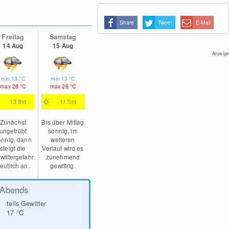
Share
Tweet
E-Mail
Freitag
Samstag
14 Aug
15 Aug
Anzeige
min
13
°C
min
13
°C
max
28
°C
max
26
°C
13 Std
11 Std
Zunächst
Bis über Mittag
ungetrübt
sonnig, im
onnig, dann
weiteren
steigt die
Verlauf wird es
wittergefahr
zunehmend
eutlich an.
gewittrig.
Abends
teils Gewitter
17
°C