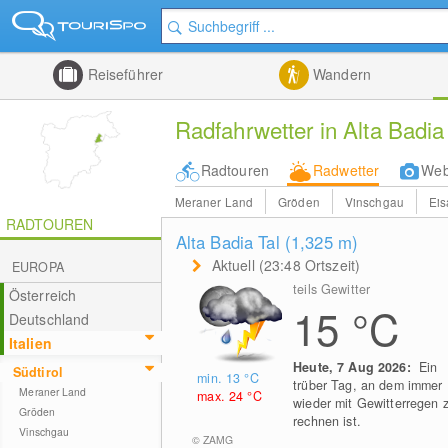
Reiseführer
Wandern
Radfahrwetter in Alta Badia
Radtouren
Radwetter
We
Meraner Land
Gröden
Vinschgau
Eis
RADTOUREN
Alta Badia Tal (1,325
m
)
Aktuell (23:48 Ortszeit)
EUROPA
teils Gewitter
Österreich
15
°C
Deutschland
Italien
Heute, 7 Aug 2026:
Ein
Südtirol
min. 13
°C
trüber Tag, an dem immer
Meraner Land
max. 24
°C
wieder mit Gewitterregen 
Gröden
rechnen ist.
Vinschgau
© ZAMG