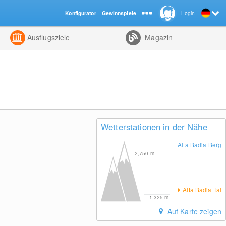
Konfigurator
Gewinnspiele
Login
ht
Kombiniert
Ausflugsziele
Magazin
Wetterstationen in der Nähe
Alta Badia Berg
2,750
m
Alta Badia Tal
1,325
m
Auf Karte zeigen