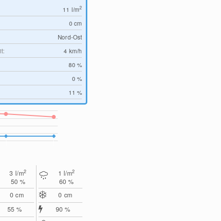
2
11
l/m
0
cm
Nord-Ost
t:
4
km/h
80 %
0 %
11 %
2
2
3
l/m
1
l/m
50 %
60 %
0
cm
0
cm
55 %
90 %