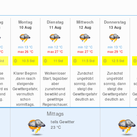
ag
Montag
Dienstag
Mittwoch
Donnerstag
g
10 Aug
11 Aug
12 Aug
13 Aug
°C
min
13
°C
min
12
°C
min
12
°C
min
13
°C
°C
max
26
°C
max
27
°C
max
27
°C
max
29
°C
Std
10.5 Std
11 Std
11.5 Std
12.5 Std
se
Klarer Beginn
Wolkenloser
Zunächst
Zunächst
 im
,dann rasch
Start, tagsüber
ungetrübt
ungetrübt
en
steigende
aber
sonnig, dann
sonnig, dann
s
rd es
Gewittergefahr,
zunehmend
steigt die
steigt die
end
vermutlich
bewölkt und
Gewittergefahr
Gewittergefahr
Ge
ig.
schon
gewittrige
deutlich an.
deutlich an.
d
vormittags.
Regenschauer.
Mittags
teils Gewitter
23
°C