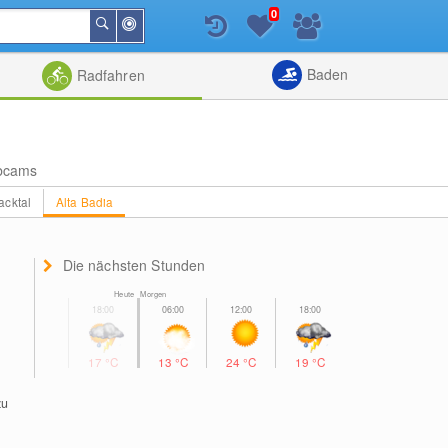
0
In
Suchen
der
Nähe
Listenansicht
Kartenansic
Baden
Radfahren
bcams
acktal
Alta Badia
Die nächsten Stunden
Heute Morgen
17
°C
13
°C
24
°C
19
°C
zu