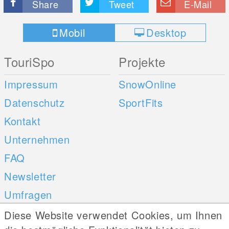
Share
Tweet
E-Mail
Mobil
Desktop
TouriSpo
Projekte
Impressum
SnowOnline
Datenschutz
SportFits
Kontakt
Unternehmen
FAQ
Newsletter
Umfragen
Diese Website verwendet Cookies, um Ihnen
Mobile Apps
Social Web