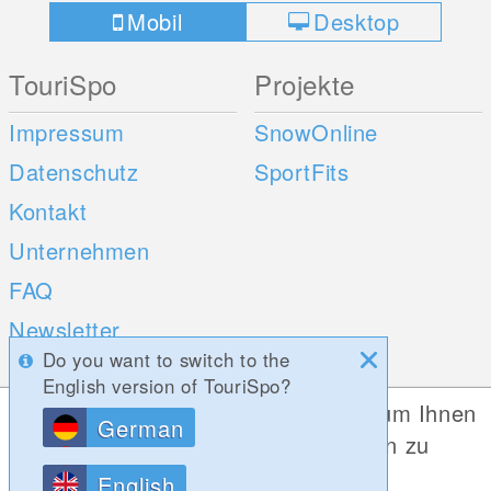
Mobil
Desktop
TouriSpo
Projekte
Impressum
SnowOnline
Datenschutz
SportFits
Kontakt
Unternehmen
FAQ
Newsletter
Do you want to switch to the
Umfragen
English version of TouriSpo?
Diese Website verwendet Cookies, um Ihnen
German
Mobile Apps
Social Web
die bestmögliche Funktionalität bieten zu
können.
iOS
English