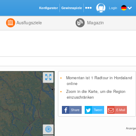
Konfigurator
Gewinnspiele
Login
ht
Kombiniert
Ausflugsziele
Magazin
Momentan ist 1 Radtour in Hordaland
online
Zoom in die Karte, um die Region
einzuschränken
Share
Tweet
E-Mail
Anzeige