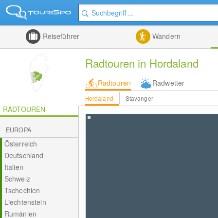
Reiseführer
Wandern
Radtouren in Hordaland
Radtouren
Radwetter
Hordaland
Stavanger
RADTOUREN
EUROPA
Österreich
Deutschland
Italien
Schweiz
Tschechien
Liechtenstein
Rumänien