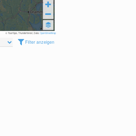
© TouriSpo, Thunderforest, Data:
OpenStreetMap
Filter anzeigen