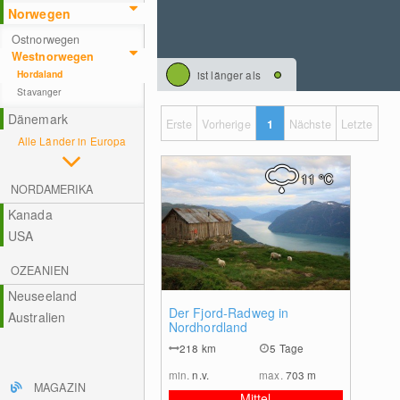
Norwegen
Ostnorwegen
Westnorwegen
Hordaland
ist länger als
Stavanger
Dänemark
Erste
Vorherige
1
Nächste
Letzte
Alle Länder in Europa
11
°C
NORDAMERIKA
Kanada
USA
OZEANIEN
Neuseeland
0
Der Fjord-Radweg in
Australien
Nordhordland
218
km
5 Tage
min.
n.v.
max.
703
m
MAGAZIN
Mittel