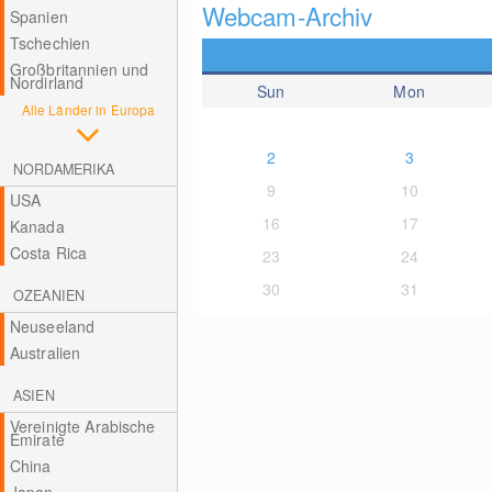
Webcam-Archiv
Spanien
Tschechien
Großbritannien und
Nordirland
Sun
Mon
Alle Länder in Europa
2
3
NORDAMERIKA
9
10
USA
16
17
Kanada
Costa Rica
23
24
30
31
OZEANIEN
Neuseeland
Australien
ASIEN
Vereinigte Arabische
Emirate
China