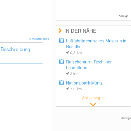
Anzeige
IN DER NÄHE
© Müritzparadies
Luftfahrttechnisches Museum in
Rechlin
 Beschreibung
0,8
km
Rutschenturm Rechliner
Leuchtturm
3
km
Nationalpark Müritz
7,3
km
Alle anzeigen
Anzeige