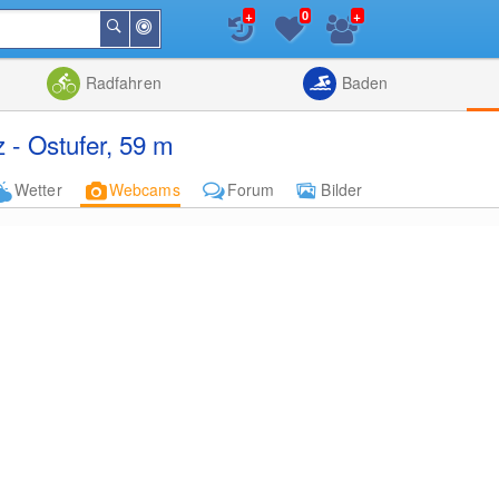
+
+
0
In
Suchen
der
Nähe
Listenansicht
Kartenansic
Radfahren
Baden
- Ostufer, 59 m
Wetter
Webcams
Forum
Bilder