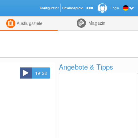
Konfigurator
Gewinnspiele
Login
ht
Kombiniert
Magazin
Ausflugsziele
Angebote & Tipps
19:22