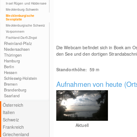
Insel Rügen und Hiddensee
Mecklenburg-Schwerin
Mecklenburgische
Seenplatte
Mecklenburgische Schweiz
Vorpommern
Fischland-Darß-Zingst
Rheinland-Pfalz
Die Webcam befindet sich in Boek am Ostu
Niedersachsen
den See und den dortigen Strandabschnit
Thüringen
Hamburg
Berlin
Standorthöhe:
59
m
Hessen
Schleswig-Holstein
Aufnahmen von heute (Orts
Bremen
Brandenburg
Saarland
Österreich
Italien
Schweiz
Aktuell
Frankreich
Griechenland