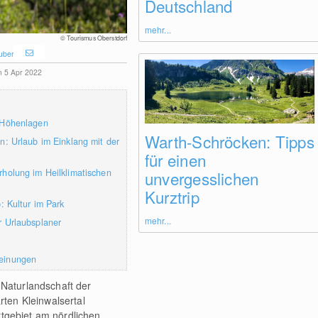
Deutschland
mehr...
© Tourismus Oberstdorf
uber
am 5 Apr 2022
 Höhenlagen
Warth-Schröcken: Tipps
n: Urlaub im Einklang mit der
für einen
holung im Heilklimatischen
unvergesslichen
Kurztrip
: Kultur im Park
mehr...
r Urlaubsplaner
einungen
 Naturlandschaft der
en Kleinwalsertal
tgebiet am nördlichen