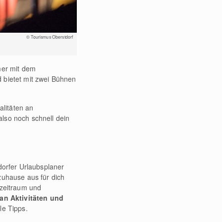
© Tourismus Oberstdorf
mer mit dem
d bietet mit zwei Bühnen
litäten an
also noch schnell dein
dorfer Urlaubsplaner
zuhause aus für dich
ezeitraum und
n Aktivitäten und
le Tipps.