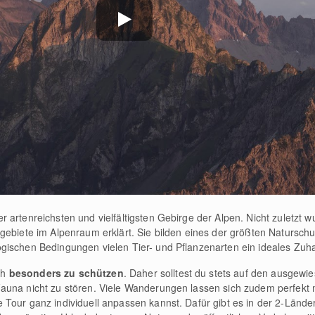
er artenreichsten und vielfältigsten Gebirge der Alpen. Nicht zuletz
gebiete im Alpenraum erklärt. Sie bilden eines der größten Natursch
gischen Bedingungen vielen Tier- und Pflanzenarten ein ideales Zuh
ich
besonders zu schützen
. Daher solltest du stets auf den ausgew
auna nicht zu stören. Viele Wanderungen lassen sich zudem perfekt 
 Tour ganz individuell anpassen kannst. Dafür gibt es in der 2-Länd