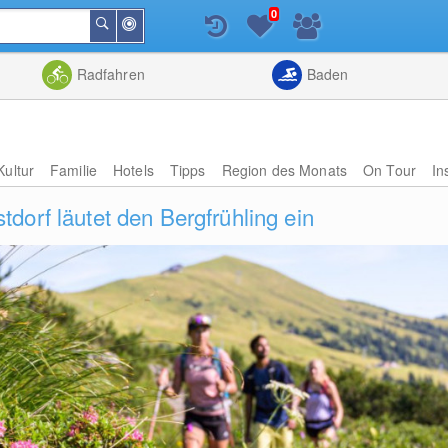
0
In
Suchen
der
Nähe
Listenansicht
Kartenansic
Radfahren
Baden
Kultur
Familie
Hotels
Tipps
Region des Monats
On Tour
In
dorf läutet den Bergfrühling ein