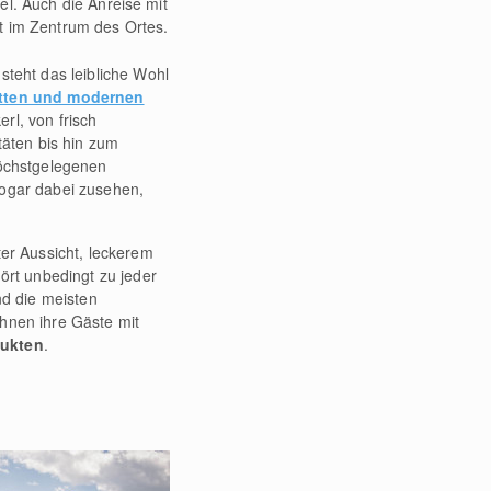
el. Auch die Anreise mit
t im Zentrum des Ortes.
steht das leibliche Wohl
ütten und modernen
rl, von frisch
täten bis hin zum
höchstgelegenen
ogar dabei zusehen,
ter Aussicht, leckerem
ört unbedingt zu jeder
d die meisten
hnen ihre Gäste mit
dukten
.