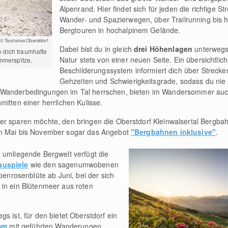
Alpenrand. Hier findet sich für jeden die richtige S
Wander- und Spazierwegen, über Trailrunning bis h
Bergtouren in hochalpinem Gelände.
© Tourismus Oberstdorf
Dabei bist du in gleich
drei Höhenlagen
unterwegs 
 dich traumhafte
Natur stets von einer neuen Seite. Ein übersichtlic
ammerspitze.
Beschilderungssystem informiert dich über Strecke
Gehzeiten und Schwierigkeitsgrade, sodass du n
 Wanderbedingungen im Tal herrschen, bieten im Wandersommer auch
itten einer herrlichen Kulisse.
ter sparen möchte, den bringen die Oberstdorf Kleinwalsertal Berg
on Mai bis November sogar das Angebot
"Bergbahnen inklusive"
.
 umliegende Bergwelt verfügt die
auspiele
wie den sagenumwobenen
lpenrosenblüte ab Juni, bei der sich
 in ein Blütenmeer aus roten
s ist, für den bietet Oberstdorf ein
mm
mit geführten Wanderungen,