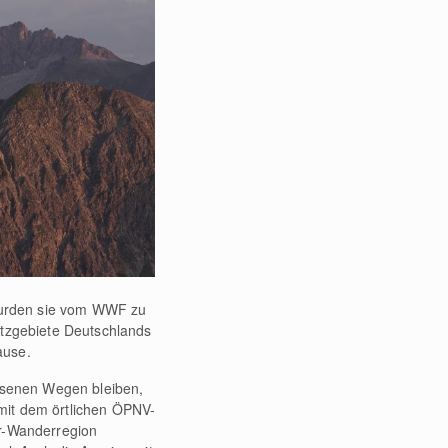
t wurden sie vom WWF zu
utzgebiete Deutschlands
ause.
iesenen Wegen bleiben,
mit dem örtlichen ÖPNV-
er-Wanderregion