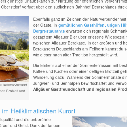
ers günstige Urlaubskarten zur Nutzung der öffentlichen Verkehrsmitt
 Oberstdorf verfügt über den südlichsten Bahnhof Deutschlands direk
Ebenfalls ganz im Zeichen der Naturverbundenheit 
der Gäste. In
gemütlichen Gasthöfen, urigen H
Bergrestaurants
erwarten dich regionale Schmanke
gezapftem Allgäuer Bier über erlesene Wildspeziali
typischen Allgäuer Bergkäse. In der größten und 
Bergkäserei Deutschlands am Fellhorn kannst du s
wie dieser nach alter Tradition hergestellt wird.
Die Einkehr auf einer der Sonnenterrassen mit bes
Kaffee und Kuchen oder einer deftigen Brotzeit geh
Wanderung dazu. Während der Sommermonate sin
Jungvieh- und Sennalpen bewirtschaftet und verwö
© Tourismus Oberstdorf
Allgäuer Gastfreundschaft und regionalen Pro
chen Brotzeit und
im Heilklimatischen Kurort
qualität und die unberührte
örper und Geist. Dank der langen