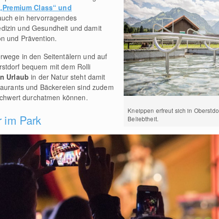
t „Premium Class“ und
 auch ein hervorragendes
dizin und Gesundheit und damit
n und Prävention.
rwege in den Seitentälern und auf
stdorf bequem mit dem Rolli
en Urlaub
in der Natur steht damit
staurants und Bäckereien sind zudem
eschwert durchatmen können.
Kneippen erfreut sich in Oberstd
r im Park
Beliebtheit.