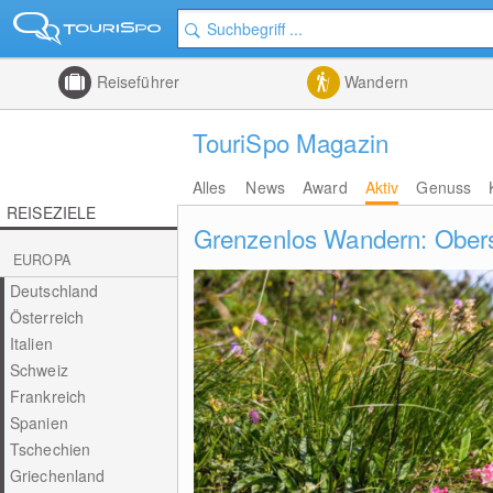
Reiseführer
Wandern
TouriSpo Magazin
Alles
News
Award
Aktiv
Genuss
REISEZIELE
Grenzenlos Wandern: Oberst
EUROPA
Deutschland
Österreich
Italien
Schweiz
Frankreich
Spanien
Tschechien
Griechenland