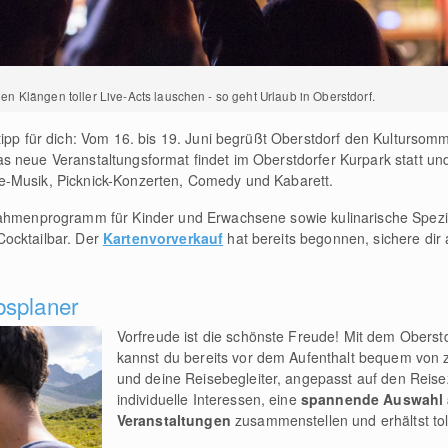
 Klängen toller Live-Acts lauschen - so geht Urlaub in Oberstdorf.
tipp für dich: Vom 16. bis 19. Juni begrüßt Oberstdorf den Kultursom
as neue Veranstaltungsformat findet im Oberstdorfer Kurpark statt un
e-Musik, Picknick-Konzerten, Comedy und Kabarett.
Rahmenprogramm für Kinder und Erwachsene sowie kulinarische Spezia
ocktailbar. Der
Kartenvorverkauf
hat bereits begonnen, sichere dir 
bsplaner
Vorfreude ist die schönste Freude! Mit dem Oberst
kannst du bereits vor dem Aufenthalt bequem von 
und deine Reisebegleiter, angepasst auf den Reis
individuelle Interessen, eine
spannende Auswahl a
Veranstaltungen
zusammenstellen und erhältst tol