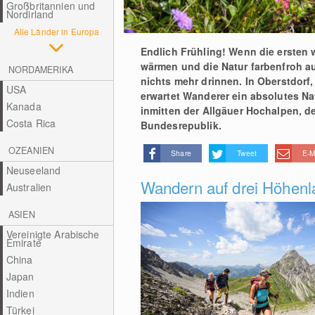
Großbritannien und
Nordirland
Alle Länder in Europa
Endlich Frühling! Wenn die ersten
wärmen und die Natur farbenfroh au
NORDAMERIKA
nichts mehr drinnen. In Oberstdorf
USA
erwartet Wanderer ein absolutes Na
Kanada
inmitten der Allgäuer Hochalpen, d
Costa Rica
Bundesrepublik.
OZEANIEN
Share
Tweet
E-M
Neuseeland
Wandern auf drei Höhen
Australien
ASIEN
Vereinigte Arabische
Emirate
China
Japan
Indien
Türkei