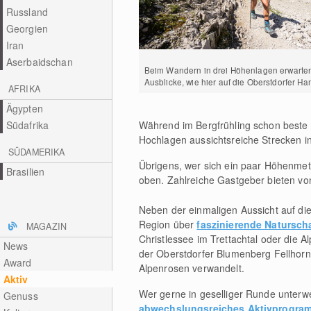
Russland
Georgien
Iran
Aserbaidschan
Beim Wandern in drei Höhenlagen erwarten
Ausblicke, wie hier auf die Oberstdorfer H
AFRIKA
Ägypten
Südafrika
Während im Bergfrühling schon beste
Hochlagen aussichtsreiche Strecken inm
SÜDAMERIKA
Übrigens, wer sich ein paar Höhenme
Brasilien
oben. Zahlreiche Gastgeber bieten v
Neben der einmaligen Aussicht auf die
Region über
faszinierende Natursch
MAGAZIN
Christlessee im Trettachtal oder die A
News
der Oberstdorfer Blumenberg Fellhorn
Award
Alpenrosen verwandelt.
Aktiv
Wer gerne in geselliger Runde unterweg
Genuss
abwechslungsreiches Aktivprogra