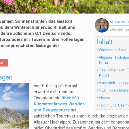
 warmen Sonnenstrahlen das Gesicht
Daniela H
s dem Winterschlaf erwacht, hält uns
aktualisiert 
, dem südlichsten Ort Deutschlands,
turparadies mit Touren in drei Höhenlagen
Inhalt
em artenreichsten Gebirge der
Wandern auf drei
Allgäuer Hochalpe
Natur
ail
Gesundheit und Er
lagen
Kurort
Veranstaltungstipp
Von Frühling bis Herbst
NEU: Oberstdorfe
erwartet dich rund um
Oberstdorf ein
über 200
Videos
Kilometer langes Wander-
Forum und Userm
und Radwegenetz
mit
zahlreichen Tourenvarianten durch die einzigartige
Allgäuer Hochalpen. Zusammen mit dem benachbart
bildet Oberstdorf das größte Wander- und Bergspor