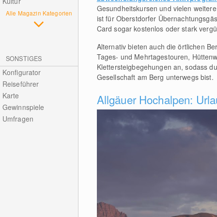
Kultur
Gesundheitskursen und vielen weitere
Alle Magazin Kategorien
ist für Oberstdorfer Übernachtungsgä
Card sogar kostenlos oder stark vergün
Alternativ bieten auch die örtlichen 
Tages- und Mehrtagestouren, Hütten
SONSTIGES
Klettersteigbegehungen an, sodass du 
Konfigurator
Gesellschaft am Berg unterwegs bist.
Reiseführer
Karte
Allgäuer Hochalpen: Urla
Gewinnspiele
Heimweh nach Oberstdorf | 05:41
Umfragen