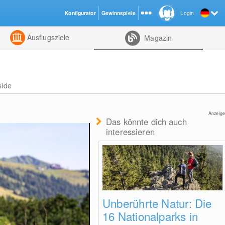
Konfigurator
Gewinnspiele
Login
ht
Kombiniert
Ausflugsziele
Magazin
side
Anzeige
Das könnte dich auch
interessieren
Unberührte Natur: Die
16 Nationalparks in