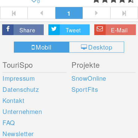
0
1
Share
Tweet
E-Mail
Mobil
Desktop
TouriSpo
Projekte
Impressum
SnowOnline
Datenschutz
SportFits
Kontakt
Unternehmen
FAQ
Newsletter