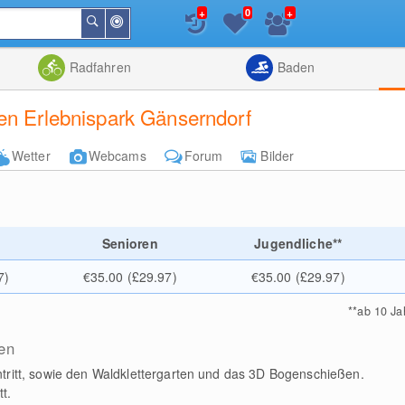
+
+
0
In
Suchen
der
Nähe
Listenansicht
Kartenansic
Radfahren
Baden
en Erlebnispark Gänserndorf
Wetter
Webcams
Forum
Bilder
e
Senioren
Jugendliche**
7)
€35.00 (£29.97)
€35.00 (£29.97)
**
ab 10 Ja
en
ntritt, sowie den Waldklettergarten und das 3D Bogenschießen.
t.