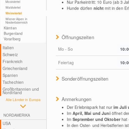
Nur Parkeintritt: 10 Euro (ab 3 Ja
Mostviertel
Hunde dürfen
nicht
mit in den Er
Waldviertel
Weinviertel
Wiener Alpen in
Niederösterreich
Kärnten
Burgenland
Öffnungszeiten
Vorarlberg
Italien
Mo - So
10:0
Schweiz
Frankreich
Feiertag
10:0
Griechenland
Spanien
Sonderöffnungszeiten
Tschechien
Großbritannien und
Nordirland
Anmerkungen
Alle Länder in Europa
Der Erlebnispark hat nur
im Juli 
Im
April, Mai und Juni
öffnet de
NORDAMERIKA
Im
September und Oktober
hat 
USA
In den Oster- und Herbstferien is