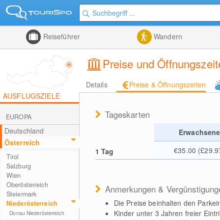
Reiseführer
Wandern
Preise und Öffnungszeit
Details
Preise & Öffnungszeiten
AUSFLUGSZIELE
Tageskarten
EUROPA
Deutschland
Erwachsen
Österreich
€35.00 (£29.9
1 Tag
Tirol
Salzburg
Wien
Oberösterreich
Anmerkungen & Vergünstigung
Steiermark
Die Preise beinhalten den Parkei
Niederösterreich
Kinder unter 3 Jahren freier Eintrit
Donau Niederösterreich