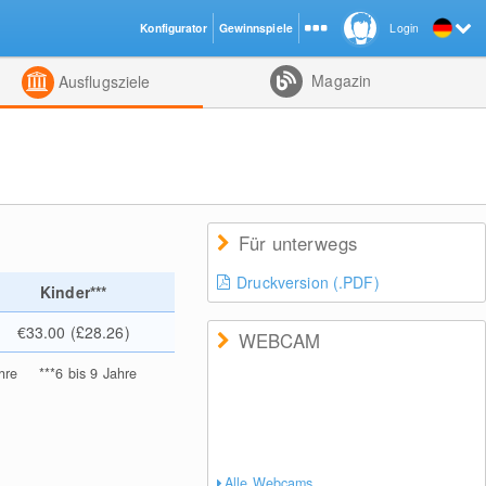
Konfigurator
Gewinnspiele
Login
ht
Kombiniert
Magazin
Ausflugsziele
Für unterwegs
Druckversion (.PDF)
Kinder***
€33.00 (£28.26)
WEBCAM
hre
***
6 bis 9 Jahre
Alle Webcams