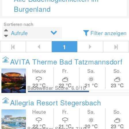
Burgenland
Sortieren nach
Filter anzeigen
1
AVITA Therme Bad Tatzmannsdorf
Heute
Fr.
Sa.
So.
22
°C
22
°C
21
°C
23
°C
Badewetter Score: 6.0/10
Allegria Resort Stegersbach
Heute
Fr.
Sa.
So.
22
°C
21
°C
20
°C
23
°C
Badewetter Score: 5.7/10