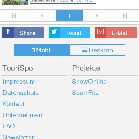
1
Share
Tweet
E-Mail
Mobil
Desktop
TouriSpo
Projekte
Impressum
SnowOnline
Datenschutz
SportFits
Kontakt
Unternehmen
FAQ
Newsletter