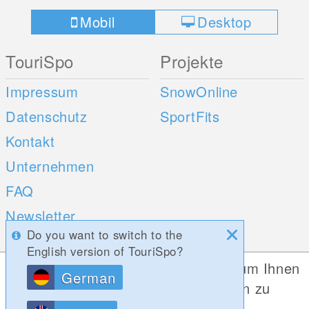
Mobil
Desktop
TouriSpo
Projekte
Impressum
SnowOnline
Datenschutz
SportFits
Kontakt
Unternehmen
FAQ
Newsletter
Do you want to switch to the
Umfragen
English version of TouriSpo?
Diese Website verwendet Cookies, um Ihnen
German
Mobile Apps
Social Web
die bestmögliche Funktionalität bieten zu
können.