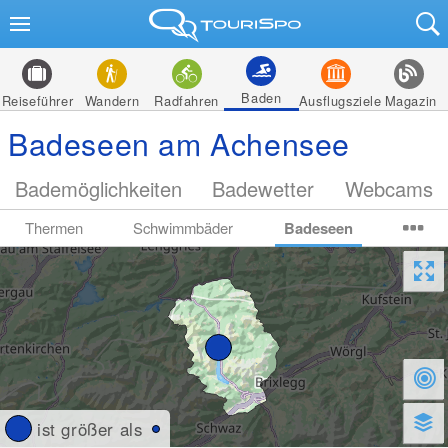
Baden
Reiseführer
Wandern
Radfahren
Ausflugsziele
Magazin
Badeseen am Achensee
Bademöglichkeiten
Badewetter
Webcams
Thermen
Schwimmbäder
Badeseen
ist größer als