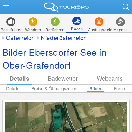
Baden
Reiseführer
Wandern
Radfahren
Ausflugsziele
Magazin
Österreich
Niederösterreich
Bilder Ebersdorfer See in
Ober-Grafendorf
Details
Badewetter
Webcams
Details
Preise & Öffnungszeiten
Bilder
Forum