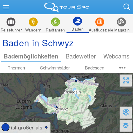
Baden
Reiseführer
Wandern
Radfahren
Ausflugsziele
Magazin
Baden in Schwyz
Bademöglichkeiten
Badewetter
Webcams
Thermen
Schwimmbäder
Badeseen
ist größer als