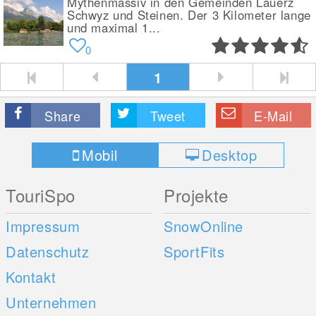
Mythenmassiv in den Gemeinden Lauerz
Schwyz und Steinen. Der 3 Kilometer lange
und maximal 1...
0
1
Share
Tweet
E-Mail
Mobil
Desktop
TouriSpo
Projekte
Impressum
SnowOnline
Datenschutz
SportFits
Kontakt
Unternehmen